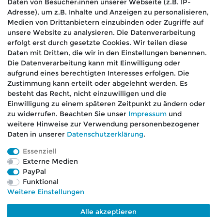
Daten von Besucher:innen unserer Webseite (z.B. IP-
letzte Aktualisierung: 22.10.2024
Adresse), um z.B. Inhalte und Anzeigen zu personalisieren,
Medien von Drittanbietern einzubinden oder Zugriffe auf
unsere Website zu analysieren. Die Datenverarbeitung
erfolgt erst durch gesetzte Cookies. Wir teilen diese
Daten mit Dritten, die wir in den Einstellungen benennen.
Die Datenverarbeitung kann mit Einwilligung oder
aufgrund eines berechtigten Interesses erfolgen. Die
🚚 Schneller Versand
Zustimmung kann erteilt oder abgelehnt werden. Es
📦 Kostenloser Versand ab 75 €
besteht das Recht, nicht einzuwilligen und die
Einwilligung zu einem späteren Zeitpunkt zu ändern oder
📞 Kostenlose Beratung per Telefon &
zu widerrufen. Beachten Sie unser
Impressum
und
WhatsApp
weitere Hinweise zur Verwendung personenbezogener
Daten in unserer
Daten­schutz­erklärung
.
Essenziell
Externe Medien
Impressum
Daten­schutz­erklärung
AGB
PayPal
Funktional
Weitere Einstellungen
Barrierefreiheitserklärung
Widerrufs­recht
Alle akzeptieren