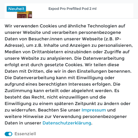
Neuheit
Expod Pro Prefilled Pod 2 ml
UVP 4,99 €
ab 2,50 € *
Wir verwenden Cookies und ähnliche Technologien auf
unserer Website und verarbeiten personenbezogene
2
Milliliter
| 1.250,00 € / Liter
Daten von Besucher:innen unserer Webseite (z.B. IP-
ARTIKEL ANZEIGEN
Adresse), um z.B. Inhalte und Anzeigen zu personalisieren,
Medien von Drittanbietern einzubinden oder Zugriffe auf
*
inkl. ges. MwSt.
zzgl.
Versandkosten
unsere Website zu analysieren. Die Datenverarbeitung
erfolgt erst durch gesetzte Cookies. Wir teilen diese
Daten mit Dritten, die wir in den Einstellungen benennen.
Die Datenverarbeitung kann mit Einwilligung oder
aufgrund eines berechtigten Interesses erfolgen. Die
🚚 Schneller Versand
Zustimmung kann erteilt oder abgelehnt werden. Es
📦 Kostenloser Versand ab 75 €
besteht das Recht, nicht einzuwilligen und die
Einwilligung zu einem späteren Zeitpunkt zu ändern oder
📞 Kostenlose Beratung per Telefon &
zu widerrufen. Beachten Sie unser
Impressum
und
WhatsApp
weitere Hinweise zur Verwendung personenbezogener
Daten in unserer
Daten­schutz­erklärung
.
Essenziell