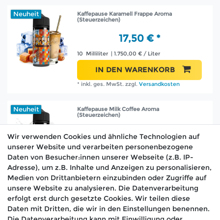
Neuheit
Kaffepause Karamell Frappe Aroma
(Steuerzeichen)
17,50 € *
10
Milliliter
| 1.750,00 € / Liter
IN DEN WARENKORB
*
inkl. ges. MwSt.
zzgl.
Versandkosten
Neuheit
Kaffepause Milk Coffee Aroma
(Steuerzeichen)
15,90 € *
Wir verwenden Cookies und ähnliche Technologien auf
unserer Website und verarbeiten personenbezogene
10
Milliliter
| 1.590,00 € / Liter
Daten von Besucher:innen unserer Webseite (z.B. IP-
IN DEN WARENKORB
Adresse), um z.B. Inhalte und Anzeigen zu personalisieren,
Medien von Drittanbietern einzubinden oder Zugriffe auf
*
inkl. ges. MwSt.
zzgl.
Versandkosten
unsere Website zu analysieren. Die Datenverarbeitung
erfolgt erst durch gesetzte Cookies. Wir teilen diese
Daten mit Dritten, die wir in den Einstellungen benennen.
Die Datenverarbeitung kann mit Einwilligung oder