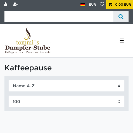
EUR
0,00 EUR
☰
Kaffeepause