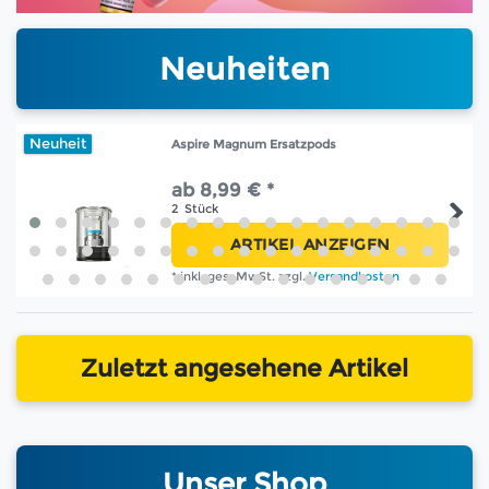
Neuheiten
Neuheit
Aspire Magnum Ersatzpods
ab 8,99 € *
2
Stück
ARTIKEL ANZEIGEN
*
inkl. ges. MwSt.
zzgl.
Versandkosten
Zuletzt angesehene Artikel
Unser Shop