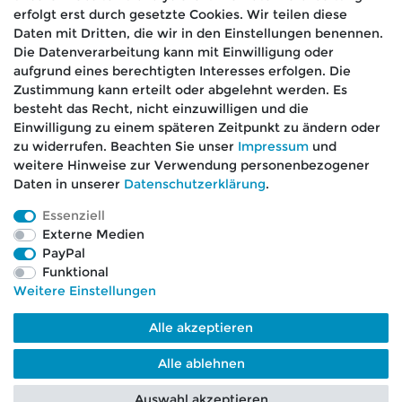
erfolgt erst durch gesetzte Cookies. Wir teilen diese
Daten mit Dritten, die wir in den Einstellungen benennen.
Die Datenverarbeitung kann mit Einwilligung oder
aufgrund eines berechtigten Interesses erfolgen. Die
🚚 Schneller Versand
Zustimmung kann erteilt oder abgelehnt werden. Es
📦 Kostenloser Versand ab 75 €
besteht das Recht, nicht einzuwilligen und die
Einwilligung zu einem späteren Zeitpunkt zu ändern oder
📞 Kostenlose Beratung per Telefon &
zu widerrufen. Beachten Sie unser
Impressum
und
WhatsApp
weitere Hinweise zur Verwendung personenbezogener
Daten in unserer
Daten­schutz­erklärung
.
Essenziell
Externe Medien
Impressum
Daten­schutz­erklärung
AGB
PayPal
Funktional
Weitere Einstellungen
Barrierefreiheitserklärung
Widerrufs­recht
Alle akzeptieren
Kontakt
VERTRAG WIDERRUFEN
Alle ablehnen
Auswahl akzeptieren