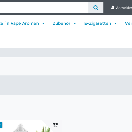
Anmelde
ke´n Vape Aromen
Zubehör
E-Zigaretten
Ve
t