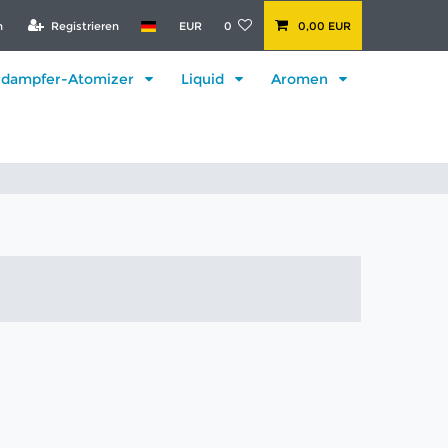
n
Registrieren
EUR
0
0,00 EUR
rdampfer-Atomizer
Liquid
Aromen