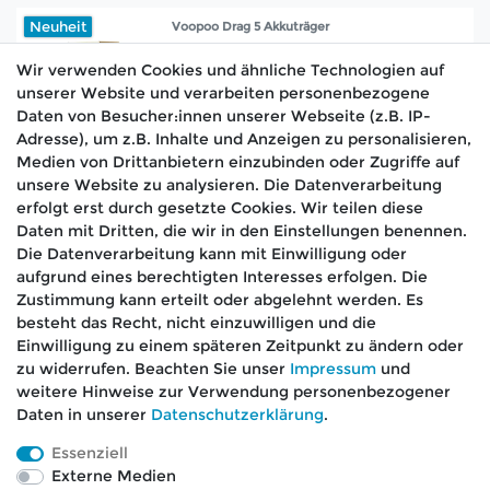
Neuheit
Voopoo Drag 5 Akkuträger
Wir verwenden Cookies und ähnliche Technologien auf
UVP 59,99 €
ab 54,99 € *
unserer Website und verarbeiten personenbezogene
Daten von Besucher:innen unserer Webseite (z.B. IP-
ARTIKEL ANZEIGEN
Adresse), um z.B. Inhalte und Anzeigen zu personalisieren,
Medien von Drittanbietern einzubinden oder Zugriffe auf
*
inkl. ges. MwSt.
zzgl.
Versandkosten
unsere Website zu analysieren. Die Datenverarbeitung
erfolgt erst durch gesetzte Cookies. Wir teilen diese
Daten mit Dritten, die wir in den Einstellungen benennen.
Die Datenverarbeitung kann mit Einwilligung oder
aufgrund eines berechtigten Interesses erfolgen. Die
🚚 Schneller Versand
Zustimmung kann erteilt oder abgelehnt werden. Es
📦 Kostenloser Versand ab 75 €
besteht das Recht, nicht einzuwilligen und die
Einwilligung zu einem späteren Zeitpunkt zu ändern oder
📞 Kostenlose Beratung per Telefon &
zu widerrufen. Beachten Sie unser
Impressum
und
WhatsApp
weitere Hinweise zur Verwendung personenbezogener
Daten in unserer
Daten­schutz­erklärung
.
Essenziell
Externe Medien
Impressum
Daten­schutz­erklärung
AGB