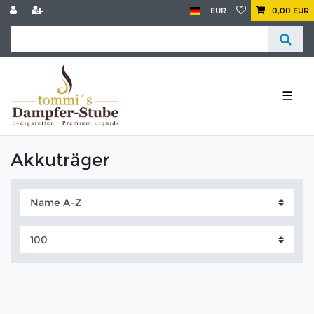
EUR
0,00 EUR
☰
Akkuträger