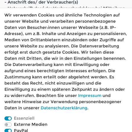
- Anschrift des/ der Verbraucher(s)
- Unterschrift des/ der Verbraucher(s) (nur bei Mitteilung
auf Papier)
Wir verwenden Cookies und ähnliche Technologien auf
- Datum
unserer Website und verarbeiten personenbezogene
Daten von Besucher:innen unserer Webseite (z.B. IP-
(*) Unzutreffendes streichen.
Adresse), um z.B. Inhalte und Anzeigen zu personalisieren,
Medien von Drittanbietern einzubinden oder Zugriffe auf
unsere Website zu analysieren. Die Datenverarbeitung
erfolgt erst durch gesetzte Cookies. Wir teilen diese
Daten mit Dritten, die wir in den Einstellungen benennen.
Die Datenverarbeitung kann mit Einwilligung oder
aufgrund eines berechtigten Interesses erfolgen. Die
🚚 Schneller Versand
Zustimmung kann erteilt oder abgelehnt werden. Es
📦 Kostenloser Versand ab 75 €
besteht das Recht, nicht einzuwilligen und die
Einwilligung zu einem späteren Zeitpunkt zu ändern oder
📞 Kostenlose Beratung per Telefon &
zu widerrufen. Beachten Sie unser
Impressum
und
WhatsApp
weitere Hinweise zur Verwendung personenbezogener
Daten in unserer
Daten­schutz­erklärung
.
Essenziell
Externe Medien
Impressum
Daten­schutz­erklärung
AGB
PayPal