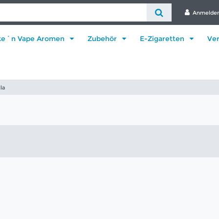
Anmelde
ke´n Vape Aromen
Zubehör
E-Zigaretten
Ve
la