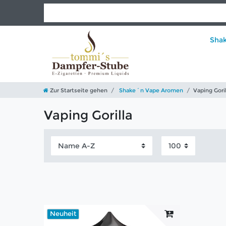
Sha
Zur Startseite gehen
Shake´n Vape Aromen
Vaping Goril
Vaping Gorilla
Neuheit