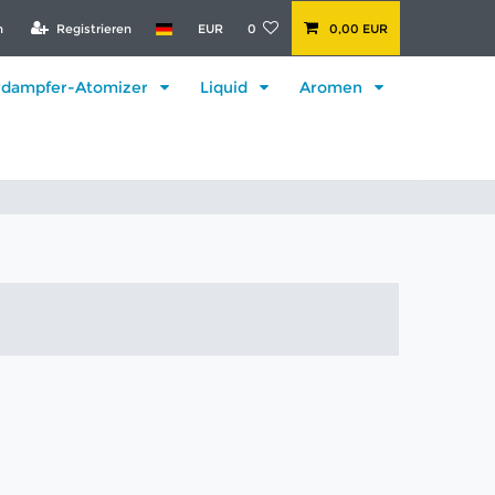
n
Registrieren
EUR
0
0,00 EUR
rdampfer-Atomizer
Liquid
Aromen