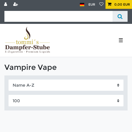
EUR
0,00 EUR
☰
Vampire Vape