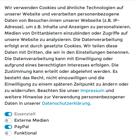
14,50 € *
Wir verwenden Cookies und ähnliche Technologien auf
unserer Website und verarbeiten personenbezogene
10
Milliliter
Daten von Besucher:innen unserer Webseite (z.B. IP-
IN DEN WARENKORB
Adresse), um z.B. Inhalte und Anzeigen zu personalisieren,
Medien von Drittanbietern einzubinden oder Zugriffe auf
*
inkl. ges. MwSt.
zzgl.
Versandkosten
unsere Website zu analysieren. Die Datenverarbeitung
erfolgt erst durch gesetzte Cookies. Wir teilen diese
Daten mit Dritten, die wir in den Einstellungen benennen.
Die Datenverarbeitung kann mit Einwilligung oder
aufgrund eines berechtigten Interesses erfolgen. Die
🚚 Schneller Versand
Zustimmung kann erteilt oder abgelehnt werden. Es
📦 Kostenloser Versand ab 75 €
besteht das Recht, nicht einzuwilligen und die
Einwilligung zu einem späteren Zeitpunkt zu ändern oder
📞 Kostenlose Beratung per Telefon &
zu widerrufen. Beachten Sie unser
Impressum
und
WhatsApp
weitere Hinweise zur Verwendung personenbezogener
Daten in unserer
Daten­schutz­erklärung
.
Essenziell
Externe Medien
Impressum
Daten­schutz­erklärung
AGB
PayPal
Funktional