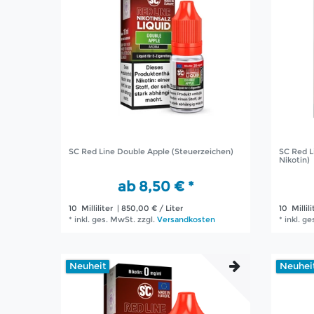
SC Red Line Double Apple (Steuerzeichen)
SC Red L
Nikotin)
ab 8,50 € *
10
Milliliter
| 850,00 € / Liter
10
Millili
*
inkl. ges. MwSt.
zzgl.
Versandkosten
*
inkl. g
Neuheit
Neuhei