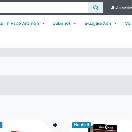
Anmelde
ke´n Vape Aromen
Zubehör
E-Zigaretten
Ve
t
Neuheit