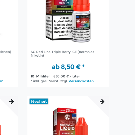
eichen)
SC Red Line Triple Berry ICE (normales
Nikotin)
ab 8,50 € *
10
Milliliter
| 850,00 € / Liter
en
*
inkl. ges. MwSt.
zzgl.
Versandkosten
Neuheit