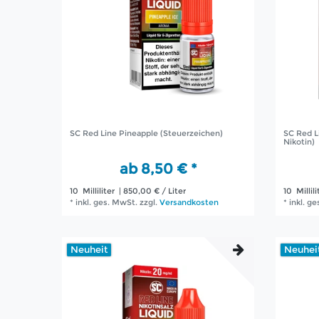
SC Red Line Pineapple (Steuerzeichen)
SC Red L
Nikotin)
ab 8,50 € *
10
Milliliter
| 850,00 € / Liter
10
Millili
*
inkl. ges. MwSt.
zzgl.
Versandkosten
*
inkl. g
Neuheit
Neuhei