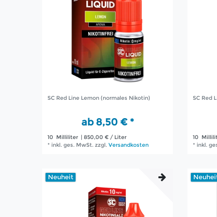
SC Red Line Lemon (normales Nikotin)
SC Red L
ab 8,50 € *
10
Milliliter
| 850,00 € / Liter
10
Millili
*
inkl. ges. MwSt.
zzgl.
Versandkosten
*
inkl. g
Neuheit
Neuhei