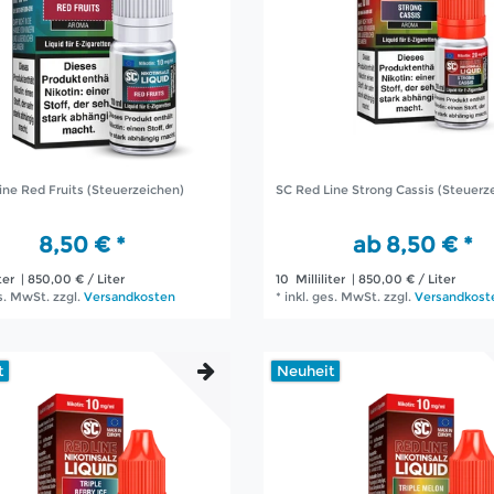
ine Red Fruits (Steuerzeichen)
SC Red Line Strong Cassis (Steuerz
8,50 € *
ab 8,50 € *
ter
| 850,00 € / Liter
10
Milliliter
| 850,00 € / Liter
es. MwSt.
zzgl.
Versandkosten
*
inkl. ges. MwSt.
zzgl.
Versandkost
t
Neuheit