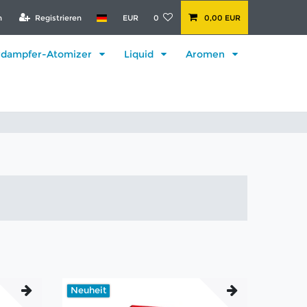
n
Registrieren
EUR
0
0,00 EUR
rdampfer-Atomizer
Liquid
Aromen
Neuheit