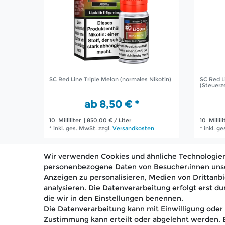
SC Red Line Triple Melon (normales Nikotin)
SC Red Li
(Steuerz
ab 8,50 € *
10
Milliliter
| 850,00 € / Liter
10
Millili
*
inkl. ges. MwSt.
zzgl.
Versandkosten
*
inkl. g
Wir verwenden Cookies und ähnliche Technologien
personenbezogene Daten von Besucher:innen unsere
Anzeigen zu personalisieren, Medien von Drittanbi
analysieren. Die Datenverarbeitung erfolgt erst du
🚚 Schneller Versand
📦 K
die wir in den Einstellungen benennen.
Die Datenverarbeitung kann mit Einwilligung oder 
Zustimmung kann erteilt oder abgelehnt werden. Es