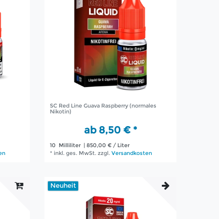
SC Red Line Guava Raspberry (normales
Nikotin)
ab 8,50 € *
10
Milliliter
| 850,00 € / Liter
en
*
inkl. ges. MwSt.
zzgl.
Versandkosten
Neuheit