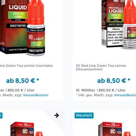
ine Green Tea Lemon (normales
SC Red Line Green Tea Lemon
(Steuerzeichen)
ab 8,50 € *
ab 8,50 € *
ter
| 850,00 € / Liter
10
Milliliter
| 850,00 € / Liter
es. MwSt.
zzgl.
Versandkosten
*
inkl. ges. MwSt.
zzgl.
Versandkost
t
Neuheit