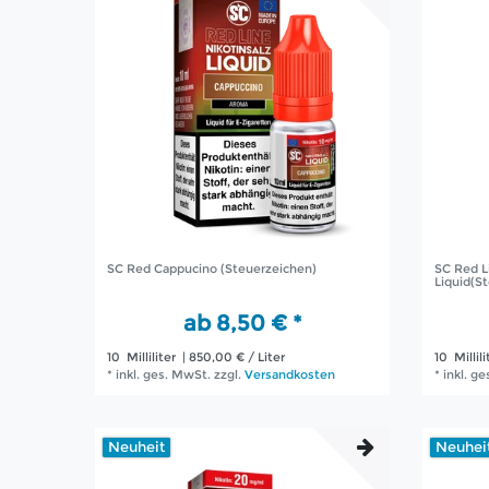
SC Red Cappucino (Steuerzeichen)
SC Red L
Liquid(S
ab 8,50 € *
10
Milliliter
| 850,00 € / Liter
10
Millili
*
inkl. ges. MwSt.
zzgl.
Versandkosten
*
inkl. g
Neuheit
Neuhei