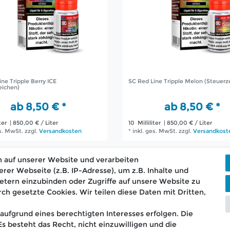
ne Tripple Berry ICE
SC Red Line Tripple Melon (Steuerz
eichen)
ab 8,50 € *
ab 8,50 € *
ter
| 850,00 € / Liter
10
Milliliter
| 850,00 € / Liter
es. MwSt.
zzgl.
Versandkosten
*
inkl. ges. MwSt.
zzgl.
Versandkost
 auf unserer Website und verarbeiten
r Webseite (z.B. IP-Adresse), um z.B. Inhalte und
etern einzubinden oder Zugriffe auf unsere Website zu
rch gesetzte Cookies. Wir teilen diese Daten mit Dritten,
ostenloser Versand ab 75 €
📞 Kostenlose Beratun
aufgrund eines berechtigten Interesses erfolgen. Die
 besteht das Recht, nicht einzuwilligen und die