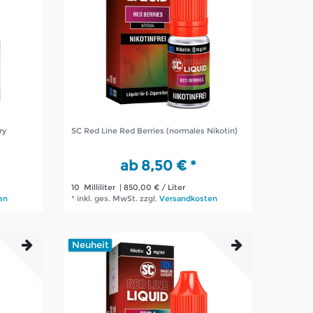
ry
SC Red Line Red Berries (normales Nikotin)
ab 8,50 € *
10
Milliliter
| 850,00 € / Liter
en
*
inkl. ges. MwSt.
zzgl.
Versandkosten
Neuheit