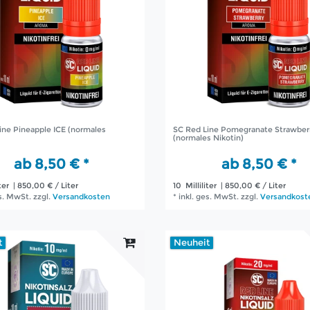
ine Pineapple ICE (normales
SC Red Line Pomegranate Strawber
(normales Nikotin)
ab 8,50 € *
ab 8,50 € *
ter
| 850,00 € / Liter
10
Milliliter
| 850,00 € / Liter
es. MwSt.
zzgl.
Versandkosten
*
inkl. ges. MwSt.
zzgl.
Versandkost
t
Neuheit