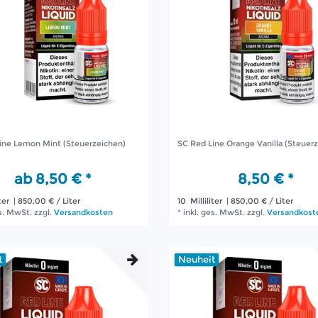
ine Lemon Mint (Steuerzeichen)
SC Red Line Orange Vanilla (Steuer
ab 8,50 € *
8,50 € *
ter
| 850,00 € / Liter
10
Milliliter
| 850,00 € / Liter
es. MwSt.
zzgl.
Versandkosten
*
inkl. ges. MwSt.
zzgl.
Versandkost
t
Neuheit