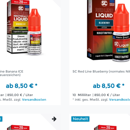
ine Banana ICE
SC Red Line Blueberry (normales Ni
teuerzeichen)
ab 8,50 € *
ab 8,50 € *
ter
| 850,00 € / Liter
10
Milliliter
| 850,00 € / Liter
es. MwSt.
zzgl.
Versandkosten
*
inkl. ges. MwSt.
zzgl.
Versandkost
t
Neuheit