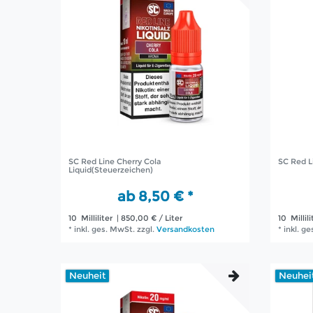
SC Red Line Cherry Cola
SC Red L
Liquid(Steuerzeichen)
ab 8,50 € *
10
Milliliter
| 850,00 € / Liter
10
Millili
*
inkl. ges. MwSt.
zzgl.
Versandkosten
*
inkl. g
Neuheit
Neuhei