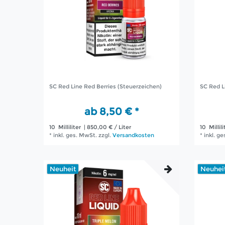
SC Red Line Red Berries (Steuerzeichen)
SC Red L
ab 8,50 € *
10
Milliliter
| 850,00 € / Liter
10
Millili
*
inkl. ges. MwSt.
zzgl.
Versandkosten
*
inkl. g
Neuheit
Neuhei