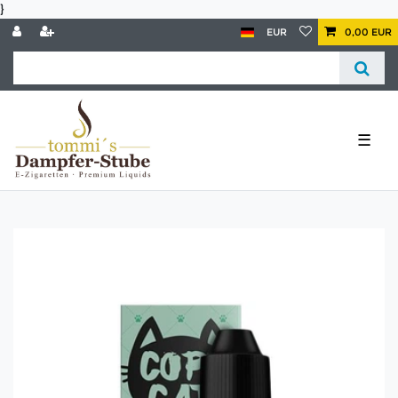
}
EUR
0,00 EUR
☰