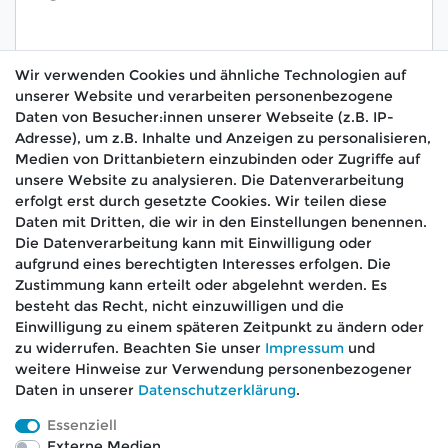
Wir verwenden Cookies und ähnliche Technologien auf
unserer Website und verarbeiten personenbezogene
Hiermit bestätige ich, dass ich die
Daten­schutz­
Daten von Besucher:innen unserer Webseite (z.B. IP-
*
erklärung
gelesen habe.
Adresse), um z.B. Inhalte und Anzeigen zu personalisieren,
Medien von Drittanbietern einzubinden oder Zugriffe auf
Absenden
unsere Website zu analysieren. Die Datenverarbeitung
erfolgt erst durch gesetzte Cookies. Wir teilen diese
Daten mit Dritten, die wir in den Einstellungen benennen.
Die Datenverarbeitung kann mit Einwilligung oder
aufgrund eines berechtigten Interesses erfolgen. Die
🚚 Schneller Versand
Zustimmung kann erteilt oder abgelehnt werden. Es
📦 Kostenloser Versand ab 75 €
besteht das Recht, nicht einzuwilligen und die
Einwilligung zu einem späteren Zeitpunkt zu ändern oder
📞 Kostenlose Beratung per Telefon &
zu widerrufen. Beachten Sie unser
Impressum
und
WhatsApp
weitere Hinweise zur Verwendung personenbezogener
Daten in unserer
Daten­schutz­erklärung
.
Essenziell
Externe Medien