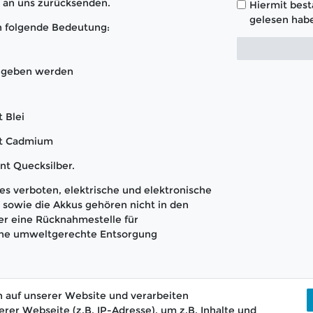
t an uns zurücksenden.
Hiermit bestä
gelesen habe
n folgende Bedeutung:
gegeben werden
 Blei
nt Cadmium
nt Quecksilber.
s verboten, elektrische und elektronische
sowie die Akkus gehören nicht in den
er eine Rücknahmestelle für
 eine umweltgerechte Entsorgung
 auf unserer Website und verarbeiten
r Webseite (z.B. IP-Adresse), um z.B. Inhalte und