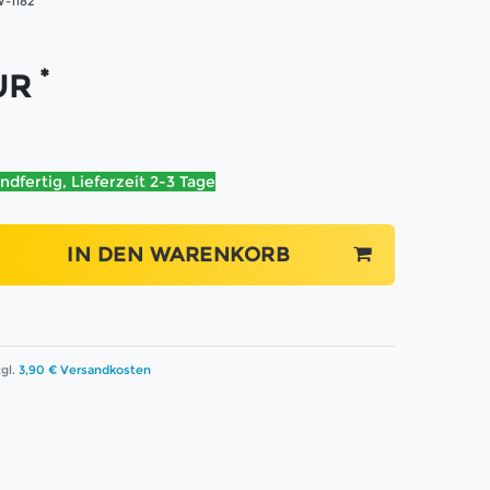
-1182
*
EUR
ndfertig, Lieferzeit 2-3 Tage
IN DEN WARENKORB
gl.
3,90 € Versandkosten