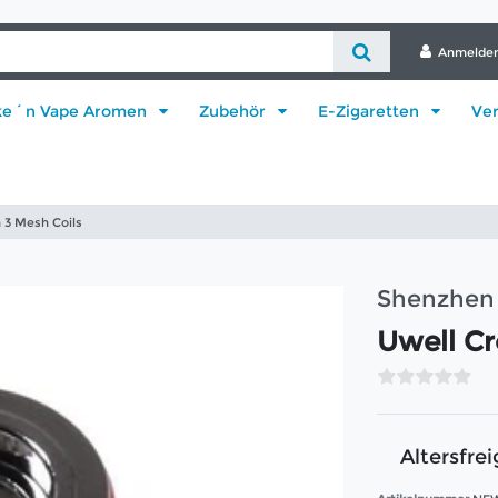
Anmelde
ke´n Vape Aromen
Zubehör
E-Zigaretten
Ve
 3 Mesh Coils
Shenzhen 
Uwell Cr
Altersfrei