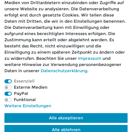
Medien von Drittanbietern einzubinden oder Zugriffe auf
Absenden
unsere Website zu analysieren. Die Datenverarbeitung
erfolgt erst durch gesetzte Cookies. Wir teilen diese
Daten mit Dritten, die wir in den Einstellungen benennen.
Die Datenverarbeitung kann mit Einwilligung oder
aufgrund eines berechtigten Interesses erfolgen. Die
🚚 Schneller Versand
Zustimmung kann erteilt oder abgelehnt werden. Es
📦 Kostenloser Versand ab 75 €
besteht das Recht, nicht einzuwilligen und die
Einwilligung zu einem späteren Zeitpunkt zu ändern oder
📞 Kostenlose Beratung per Telefon &
zu widerrufen. Beachten Sie unser
Impressum
und
WhatsApp
weitere Hinweise zur Verwendung personenbezogener
Daten in unserer
Daten­schutz­erklärung
.
Essenziell
Externe Medien
Impressum
Daten­schutz­erklärung
AGB
PayPal
Funktional
Weitere Einstellungen
Barrierefreiheitserklärung
Widerrufs­recht
Alle akzeptieren
Kontakt
VERTRAG WIDERRUFEN
Alle ablehnen