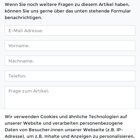
Wenn Sie noch weitere Fragen zu diesem Artikel haben,
können Sie uns gerne über das unten stehende Formular
benachrichtigen.
Wir verwenden Cookies und ähnliche Technologien auf
unserer Website und verarbeiten personenbezogene
Hiermit bestätige ich, dass ich die
Daten­schutz­
Daten von Besucher:innen unserer Webseite (z.B. IP-
*
erklärung
gelesen habe.
Adresse), um z.B. Inhalte und Anzeigen zu personalisieren,