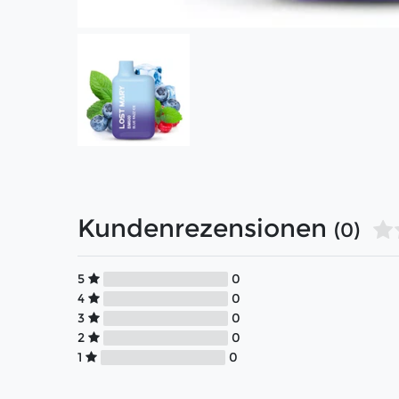
Kundenrezensionen
(0)
5
0
4
0
3
0
2
0
1
0