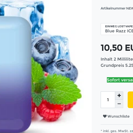
Artikelnummer
NEW
EINWEG LOST VAPE
10,50 
Inhalt
2
Millilit
Grundpreis
5.2
Sofort versa
Wunschliste
* inkl. ges. MwSt. zz