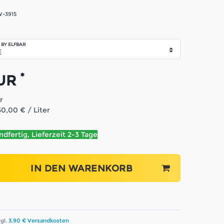
-3915
 BY ELFBAR
*
EUR
er
50,00 € / Liter
ndfertig, Lieferzeit 2-3 Tage
IN DEN WARENKORB
gl.
3,90 € Versandkosten