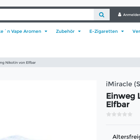
Anmelde
ke´n Vape Aromen
Zubehör
E-Zigaretten
Ve
g Nikotin von Elfbar
iMiracle (
Einweg L
Elfbar
Altersfrei