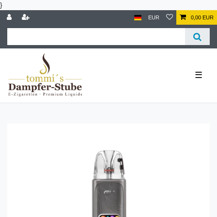
}
EUR
0,00 EUR
☰