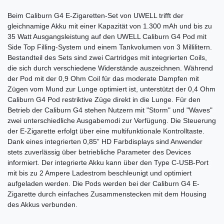
Beim Caliburn G4 E-Zigaretten-Set von UWELL trifft der
gleichnamige Akku mit einer Kapazität von 1.300 mAh und bis zu
35 Watt Ausgangsleistung auf den UWELL Caliburn G4 Pod mit
Side Top Filling-System und einem Tankvolumen von 3 Millilitern.
Bestandteil des Sets sind zwei Cartridges mit integrierten Coils,
die sich durch verschiedene Widerstände auszeichnen. Während
der Pod mit der 0,9 Ohm Coil für das moderate Dampfen mit
Zügen vom Mund zur Lunge optimiert ist, unterstützt der 0,4 Ohm
Caliburn G4 Pod restriktive Züge direkt in die Lunge. Für den
Betrieb der Caliburn G4 stehen Nutzern mit "Storm" und "Waves"
zwei unterschiedliche Ausgabemodi zur Verfügung. Die Steuerung
der E-Zigarette erfolgt über eine multifunktionale Kontrolltaste.
Dank eines integrierten 0,85” HD Farbdisplays sind Anwender
stets zuverlässig über betriebliche Parameter des Devices
informiert. Der integrierte Akku kann über den Type C-USB-Port
mit bis zu 2 Ampere Ladestrom beschleunigt und optimiert
aufgeladen werden. Die Pods werden bei der Caliburn G4 E-
Zigarette durch einfaches Zusammenstecken mit dem Housing
des Akkus verbunden.