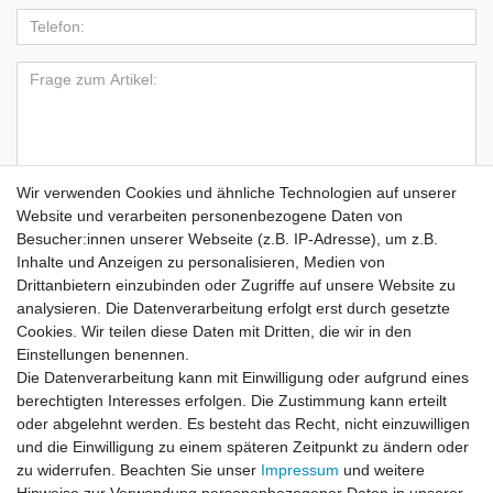
Wir verwenden Cookies und ähnliche Technologien auf unserer
Hiermit bestätige ich, dass ich die
Daten­schutz­erklärung
Website und verarbeiten personenbezogene Daten von
*
gelesen habe.
Besucher:innen unserer Webseite (z.B. IP-Adresse), um z.B.
Inhalte und Anzeigen zu personalisieren, Medien von
Absenden
Drittanbietern einzubinden oder Zugriffe auf unsere Website zu
analysieren. Die Datenverarbeitung erfolgt erst durch gesetzte
Cookies. Wir teilen diese Daten mit Dritten, die wir in den
Einstellungen benennen.
Die Datenverarbeitung kann mit Einwilligung oder aufgrund eines
🚚 Schneller Versand
berechtigten Interesses erfolgen. Die Zustimmung kann erteilt
📦 Kostenloser Versand ab 75 €
oder abgelehnt werden. Es besteht das Recht, nicht einzuwilligen
und die Einwilligung zu einem späteren Zeitpunkt zu ändern oder
📞 Kostenlose Beratung per Telefon &
zu widerrufen. Beachten Sie unser
Impressum
und weitere
WhatsApp