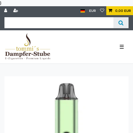
}
EUR
0,00 EUR
☰