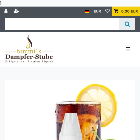
}
EUR
0,00 EUR
☰