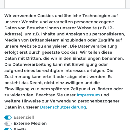
Wir verwenden Cookies und ähnliche Technologien auf
unserer Website und verarbeiten personenbezogene
Hiermit bestätige ich, dass ich die
Daten­schutz­
Daten von Besucher:innen unserer Webseite (z.B. IP-
*
erklärung
gelesen habe.
Adresse), um z.B. Inhalte und Anzeigen zu personalisieren,
Medien von Drittanbietern einzubinden oder Zugriffe auf
Absenden
unsere Website zu analysieren. Die Datenverarbeitung
erfolgt erst durch gesetzte Cookies. Wir teilen diese
Daten mit Dritten, die wir in den Einstellungen benennen.
Die Datenverarbeitung kann mit Einwilligung oder
aufgrund eines berechtigten Interesses erfolgen. Die
🚚 Schneller Versand
Zustimmung kann erteilt oder abgelehnt werden. Es
📦 Kostenloser Versand ab 75 €
besteht das Recht, nicht einzuwilligen und die
Einwilligung zu einem späteren Zeitpunkt zu ändern oder
📞 Kostenlose Beratung per Telefon &
zu widerrufen. Beachten Sie unser
Impressum
und
WhatsApp
weitere Hinweise zur Verwendung personenbezogener
Daten in unserer
Daten­schutz­erklärung
.
Essenziell
Externe Medien
Impressum
Daten­schutz­erklärung
AGB
PayPal