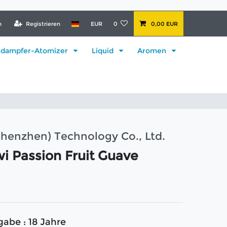
n
Registrieren
EUR
0
0,00 EUR
rdampfer-Atomizer
Liquid
Aromen
Shenzhen) Technology Co., Ltd.
iwi Passion Fruit Guave
gabe : 18 Jahre