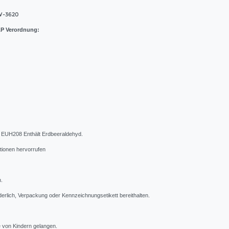
-3620
P Verordnung:
t EUH208 Enthält Erdbeeraldehyd.
tionen hervorrufen
n.
orderlich, Verpackung oder Kennzeichnungsetikett bereithalten.
de von Kindern gelangen.