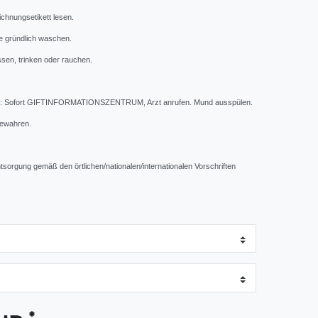
chnungsetikett lesen.
 gründlich waschen.
sen, trinken oder rauchen.
Sofort GIFTINFORMATIONSZENTRUM, Arzt anrufen. Mund ausspülen.
bewahren.
Entsorgung gemäß den örtlichen/nationalen/internationalen Vorschriften
*