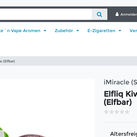
Anmelde
ke´n Vape Aromen
Zubehör
E-Zigaretten
Ve
e (Elfbar)
iMiracle (
Elfliq K
(Elfbar)
Altersfrei