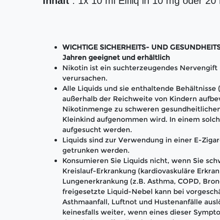
Inhalt
: 1x 10 ml Elfliq in 10 mg oder 20
WICHTIGE SICHERHEITS- UND GESUNDHEITS-H
Jahren geeignet und erhältlich
Nikotin ist ein suchterzeugendes Nervengif
verursachen.
Alle Liquids und sie enthaltende Behältnisse
außerhalb der Reichweite von Kindern aufbe
Nikotinmenge zu schweren gesundheitlichen
Kleinkind aufgenommen wird. In einem solch
aufgesucht werden.
Liquids sind zur Verwendung in einer E-Zigar
getrunken werden.
Konsumieren Sie Liquids nicht, wenn Sie schw
Kreislauf-Erkrankung (kardiovaskuläre Erkran
Lungenerkrankung (z.B. Asthma, COPD, Bronc
freigesetzte Liquid-Nebel kann bei vorgesc
Asthmaanfall, Luftnot und Hustenanfälle aus
keinesfalls weiter, wenn eines dieser Sympto