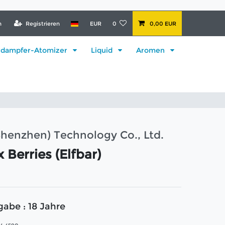
n
Registrieren
EUR
0
0,00 EUR
rdampfer-Atomizer
Liquid
Aromen
Shenzhen) Technology Co., Ltd.
x Berries (Elfbar)
gabe : 18 Jahre