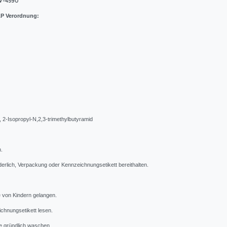
-4590
P Verordnung:
, 2-Isopropyl-N,2,3-trimethylbutyramid
n.
orderlich, Verpackung oder Kennzeichnungsetikett bereithalten.
de von Kindern gelangen.
chnungsetikett lesen.
 gründlich waschen.