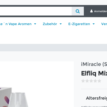
Anmelde
ke´n Vape Aromen
Zubehör
E-Zigaretten
Ve
iMiracle (
Elfliq Mi
Altersfrei