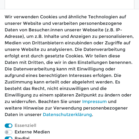
Wir verwenden Cookies und ähnliche Technologien auf
unserer Website und verarbeiten personenbezogene
Hiermit bestätige ich, dass ich die
Daten­schutz­
Daten von Besucher:innen unserer Webseite (z.B. IP-
*
erklärung
gelesen habe.
Adresse), um z.B. Inhalte und Anzeigen zu personalisieren,
Medien von Drittanbietern einzubinden oder Zugriffe auf
Absenden
unsere Website zu analysieren. Die Datenverarbeitung
erfolgt erst durch gesetzte Cookies. Wir teilen diese
Daten mit Dritten, die wir in den Einstellungen benennen.
Die Datenverarbeitung kann mit Einwilligung oder
aufgrund eines berechtigten Interesses erfolgen. Die
🚚 Schneller Versand
Zustimmung kann erteilt oder abgelehnt werden. Es
📦 Kostenloser Versand ab 75 €
besteht das Recht, nicht einzuwilligen und die
Einwilligung zu einem späteren Zeitpunkt zu ändern oder
📞 Kostenlose Beratung per Telefon &
zu widerrufen. Beachten Sie unser
Impressum
und
WhatsApp
weitere Hinweise zur Verwendung personenbezogener
Daten in unserer
Daten­schutz­erklärung
.
Essenziell
Externe Medien
Impressum
Daten­schutz­erklärung
AGB
PayPal