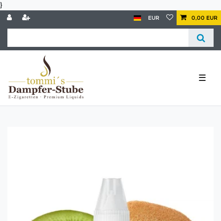
}
EUR
0,00 EUR
☰