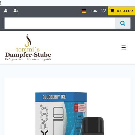
}
EUR
0,00 EUR
☰