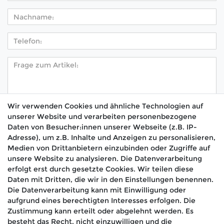
Wir verwenden Cookies und ähnliche Technologien auf
unserer Website und verarbeiten personenbezogene
Hiermit bestätige ich, dass ich die
Daten­schutz­
Daten von Besucher:innen unserer Webseite (z.B. IP-
*
erklärung
gelesen habe.
Adresse), um z.B. Inhalte und Anzeigen zu personalisieren,
Medien von Drittanbietern einzubinden oder Zugriffe auf
Absenden
unsere Website zu analysieren. Die Datenverarbeitung
erfolgt erst durch gesetzte Cookies. Wir teilen diese
Daten mit Dritten, die wir in den Einstellungen benennen.
Die Datenverarbeitung kann mit Einwilligung oder
aufgrund eines berechtigten Interesses erfolgen. Die
🚚 Schneller Versand
Zustimmung kann erteilt oder abgelehnt werden. Es
📦 Kostenloser Versand ab 75 €
besteht das Recht, nicht einzuwilligen und die