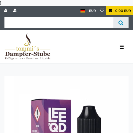
}
EUR
0,00 EUR
☰