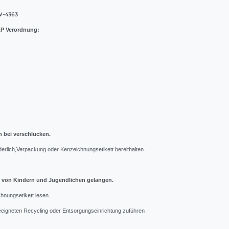
-4363
P Verordnung:
 bei verschlucken.
orderlich,Verpackung oder Kenzeichnungsetikett bereithalten.
n von Kindern und Jugendlichen gelangen.
nungsetikett lesen.
 geeigneten Recycling oder Entsorgungseinrichtung zuführen