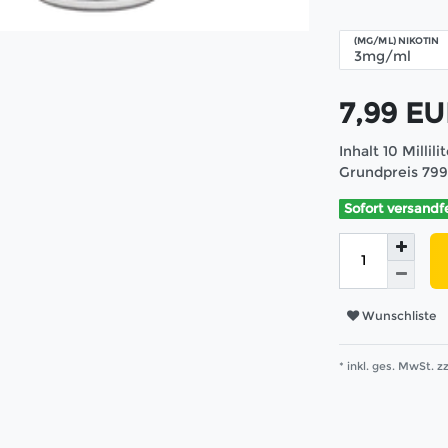
(MG/ML) NIKOTIN
7,99 E
Inhalt
10
Millili
Grundpreis
799
Sofort versandf
Wunschliste
* inkl. ges. MwSt. zz