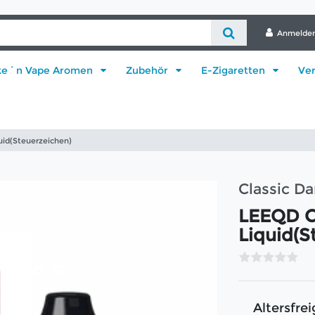
Anmelde
ke´n Vape Aromen
Zubehör
E-Zigaretten
Ve
uid(Steuerzeichen)
Classic D
LEEQD C
Liquid(S
Altersfrei