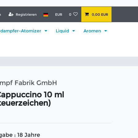
n
Registrieren
EUR
0
0,00 EUR
rdampfer-Atomizer
Liquid
Aromen
ampf Fabrik GmbH
appuccino 10 ml
teuerzeichen)
gabe : 18 Jahre