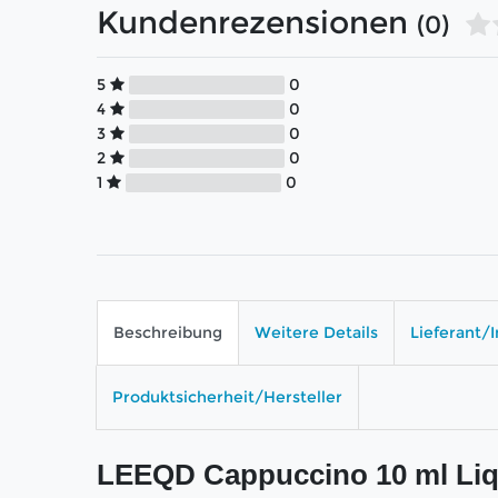
Kundenrezensionen
(0)
5
0
4
0
3
0
2
0
1
0
Beschreibung
Weitere Details
Lieferant/
Produktsicherheit/Hersteller
LEEQD Cappuccino 10 ml Liq