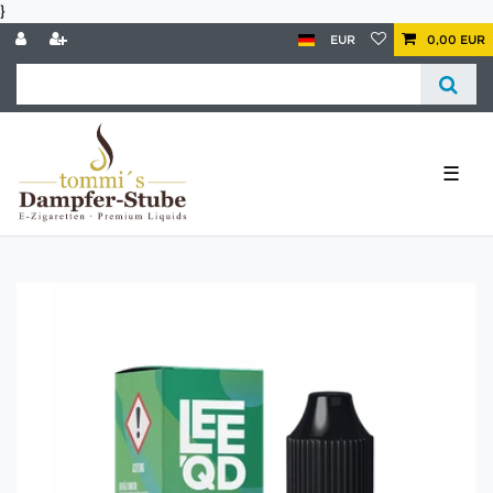
}
EUR
0,00 EUR
☰