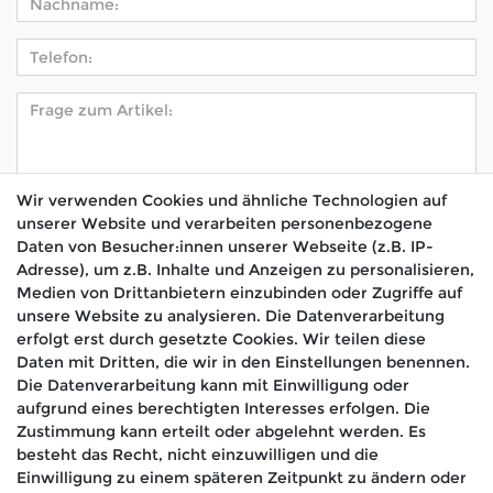
Wir verwenden Cookies und ähnliche Technologien auf
unserer Website und verarbeiten personenbezogene
Hiermit bestätige ich, dass ich die
Daten­schutz­
Daten von Besucher:innen unserer Webseite (z.B. IP-
*
erklärung
gelesen habe.
Adresse), um z.B. Inhalte und Anzeigen zu personalisieren,
Medien von Drittanbietern einzubinden oder Zugriffe auf
Absenden
unsere Website zu analysieren. Die Datenverarbeitung
erfolgt erst durch gesetzte Cookies. Wir teilen diese
Daten mit Dritten, die wir in den Einstellungen benennen.
Die Datenverarbeitung kann mit Einwilligung oder
aufgrund eines berechtigten Interesses erfolgen. Die
🚚 Schneller Versand
Zustimmung kann erteilt oder abgelehnt werden. Es
📦 Kostenloser Versand ab 75 €
besteht das Recht, nicht einzuwilligen und die
Einwilligung zu einem späteren Zeitpunkt zu ändern oder
📞 Kostenlose Beratung per Telefon &