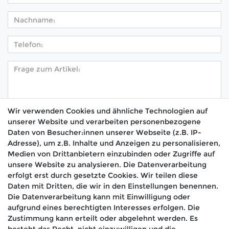
Wir verwenden Cookies und ähnliche Technologien auf
unserer Website und verarbeiten personenbezogene
Hiermit bestätige ich, dass ich die
Daten­schutz­
Daten von Besucher:innen unserer Webseite (z.B. IP-
*
erklärung
gelesen habe.
Adresse), um z.B. Inhalte und Anzeigen zu personalisieren,
Medien von Drittanbietern einzubinden oder Zugriffe auf
Absenden
unsere Website zu analysieren. Die Datenverarbeitung
erfolgt erst durch gesetzte Cookies. Wir teilen diese
Daten mit Dritten, die wir in den Einstellungen benennen.
Die Datenverarbeitung kann mit Einwilligung oder
aufgrund eines berechtigten Interesses erfolgen. Die
🚚 Schneller Versand
Zustimmung kann erteilt oder abgelehnt werden. Es
📦 Kostenloser Versand ab 75 €