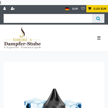
}
EUR
0,00 EUR
☰