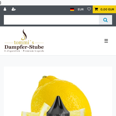
}
EUR
0,00 EUR
☰