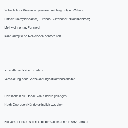
Schädlich für Wasserorganismen mit langfristiger Wirkung
Enthält: Methylcinnamat, Furaneol. Citronenöl; Nikotinbenzoat;
Methylcinnamat; Furaneol
Kann allergische Reaktionen hervorrufen.
Ist ärztlicher Rat erfordelich .
Verpackung oder Kenzeichnungsetikett bereithalten .
Darf nicht in die Hände von Kindern gelangen.
Nach Gebrauch Hände gründlich waschen.
Bei Verschlucken sofort Giftinformationszentrum/Arzt anrufen .