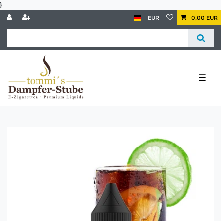
}
EUR
0,00 EUR
☰