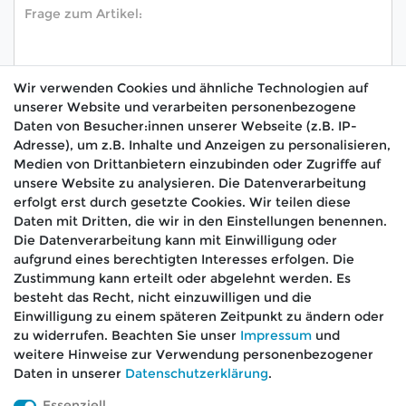
Wir verwenden Cookies und ähnliche Technologien auf
unserer Website und verarbeiten personenbezogene
Hiermit bestätige ich, dass ich die
Daten­schutz­
Daten von Besucher:innen unserer Webseite (z.B. IP-
*
erklärung
gelesen habe.
Adresse), um z.B. Inhalte und Anzeigen zu personalisieren,
Medien von Drittanbietern einzubinden oder Zugriffe auf
Absenden
unsere Website zu analysieren. Die Datenverarbeitung
erfolgt erst durch gesetzte Cookies. Wir teilen diese
Daten mit Dritten, die wir in den Einstellungen benennen.
Die Datenverarbeitung kann mit Einwilligung oder
aufgrund eines berechtigten Interesses erfolgen. Die
🚚 Schneller Versand
Zustimmung kann erteilt oder abgelehnt werden. Es
📦 Kostenloser Versand ab 75 €
besteht das Recht, nicht einzuwilligen und die
Einwilligung zu einem späteren Zeitpunkt zu ändern oder
📞 Kostenlose Beratung per Telefon &
zu widerrufen. Beachten Sie unser
Impressum
und
WhatsApp
weitere Hinweise zur Verwendung personenbezogener
Daten in unserer
Daten­schutz­erklärung
.
Essenziell