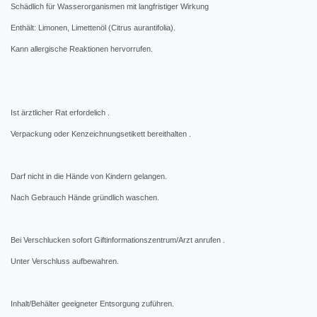
Schädlich für Wasserorganismen mit langfristiger Wirkung
Enthält: Limonen, Limettenöl (Citrus aurantifolia).
Kann allergische Reaktionen hervorrufen.
Ist ärztlicher Rat erfordelich .
Verpackung oder Kenzeichnungsetikett bereithalten .
Darf nicht in die Hände von Kindern gelangen.
Nach Gebrauch Hände gründlich waschen.
Bei Verschlucken sofort Giftinformationszentrum/Arzt anrufen .
Unter Verschluss aufbewahren.
Inhalt/Behälter geeigneter Entsorgung zuführen.