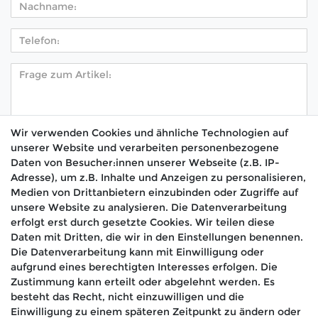
Wir verwenden Cookies und ähnliche Technologien auf
unserer Website und verarbeiten personenbezogene
Hiermit bestätige ich, dass ich die
Daten­schutz­
Daten von Besucher:innen unserer Webseite (z.B. IP-
*
erklärung
gelesen habe.
Adresse), um z.B. Inhalte und Anzeigen zu personalisieren,
Medien von Drittanbietern einzubinden oder Zugriffe auf
Absenden
unsere Website zu analysieren. Die Datenverarbeitung
erfolgt erst durch gesetzte Cookies. Wir teilen diese
Daten mit Dritten, die wir in den Einstellungen benennen.
Die Datenverarbeitung kann mit Einwilligung oder
aufgrund eines berechtigten Interesses erfolgen. Die
🚚 Schneller Versand
Zustimmung kann erteilt oder abgelehnt werden. Es
📦 Kostenloser Versand ab 75 €
besteht das Recht, nicht einzuwilligen und die
Einwilligung zu einem späteren Zeitpunkt zu ändern oder
📞 Kostenlose Beratung per Telefon &