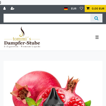
}
EUR
0,00 EUR
☰