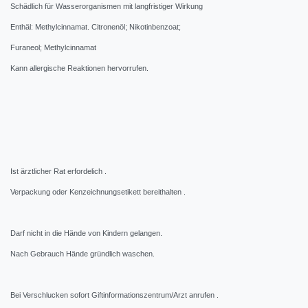
Schädlich für Wasserorganismen mit langfristiger Wirkung
Enthäl: Methylcinnamat. Citronenöl; Nikotinbenzoat;
Furaneol; Methylcinnamat
Kann allergische Reaktionen hervorrufen.
Ist ärztlicher Rat erfordelich .
Verpackung oder Kenzeichnungsetikett bereithalten .
Darf nicht in die Hände von Kindern gelangen.
Nach Gebrauch Hände gründlich waschen.
Bei Verschlucken sofort Giftinformationszentrum/Arzt anrufen .