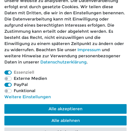
unsere Website zu analysieren. Die Datenverarbeitung
erfolgt erst durch gesetzte Cookies. Wir teilen diese
Daten mit Dritten, die wir in den Einstellungen benennen.
Die Datenverarbeitung kann mit Einwilligung oder
aufgrund eines berechtigten Interesses erfolgen. Die
🚚 Schneller Versand
Zustimmung kann erteilt oder abgelehnt werden. Es
📦 Kostenloser Versand ab 75 €
besteht das Recht, nicht einzuwilligen und die
Einwilligung zu einem späteren Zeitpunkt zu ändern oder
📞 Kostenlose Beratung per Telefon &
zu widerrufen. Beachten Sie unser
Impressum
und
WhatsApp
weitere Hinweise zur Verwendung personenbezogener
Daten in unserer
Daten­schutz­erklärung
.
Essenziell
Externe Medien
Impressum
Daten­schutz­erklärung
AGB
PayPal
Funktional
Weitere Einstellungen
Barrierefreiheitserklärung
Widerrufs­recht
Alle akzeptieren
Kontakt
VERTRAG WIDERRUFEN
Alle ablehnen