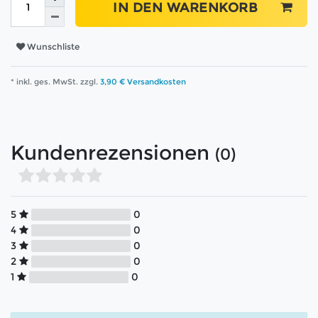
IN DEN WARENKORB
Wunschliste
* inkl. ges. MwSt. zzgl.
3,90 € Versandkosten
Kundenrezensionen
(0)
5
0
4
0
3
0
2
0
1
0