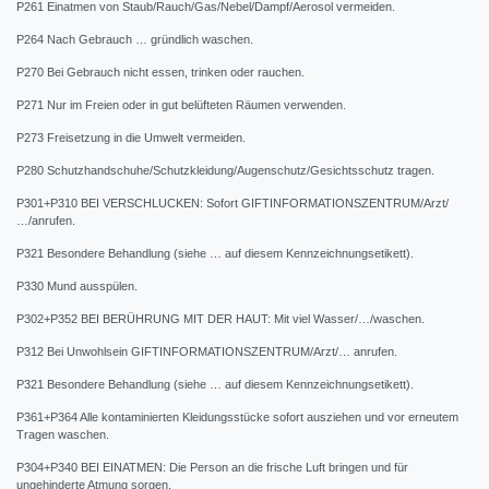
P261 Einatmen von Staub/Rauch/Gas/Nebel/Dampf/Aerosol vermeiden.
P264 Nach Gebrauch … gründlich waschen.
P270 Bei Gebrauch nicht essen, trinken oder rauchen.
P271 Nur im Freien oder in gut belüfteten Räumen verwenden.
P273 Freisetzung in die Umwelt vermeiden.
P280 Schutzhandschuhe/Schutzkleidung/Augenschutz/Gesichtsschutz tragen.
P301+P310 BEI VERSCHLUCKEN: Sofort GIFTINFORMATIONSZENTRUM/Arzt/
…/anrufen.
P321 Besondere Behandlung (siehe … auf diesem Kennzeichnungsetikett).
P330 Mund ausspülen.
P302+P352 BEI BERÜHRUNG MIT DER HAUT: Mit viel Wasser/…/waschen.
P312 Bei Unwohlsein GIFTINFORMATIONSZENTRUM/Arzt/… anrufen.
P321 Besondere Behandlung (siehe … auf diesem Kennzeichnungsetikett).
P361+P364 Alle kontaminierten Kleidungsstücke sofort ausziehen und vor erneutem
Tragen waschen.
P304+P340 BEI EINATMEN: Die Person an die frische Luft bringen und für
ungehinderte Atmung sorgen.