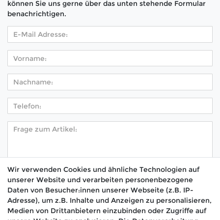
können Sie uns gerne über das unten stehende Formular
benachrichtigen.
Wir verwenden Cookies und ähnliche Technologien auf
unserer Website und verarbeiten personenbezogene
Hiermit bestätige ich, dass ich die
Daten­schutz­
Daten von Besucher:innen unserer Webseite (z.B. IP-
*
erklärung
gelesen habe.
Adresse), um z.B. Inhalte und Anzeigen zu personalisieren,
Medien von Drittanbietern einzubinden oder Zugriffe auf
Absenden