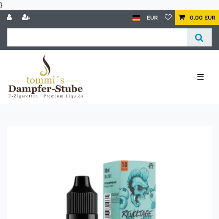
}
EUR
0,00 EUR
☰