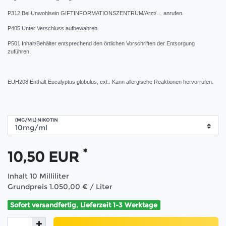
P312 Bei Unwohlsein GIFTINFORMATIONSZENTRUM/Arzt/… anrufen.
P405 Unter Verschluss aufbewahren.
P501 Inhalt/Behälter entsprechend den örtlichen Vorschriften der Entsorgung
zuführen.
EUH208 Enthält Eucalyptus globulus, ext.. Kann allergische Reaktionen hervorrufen.
(MG/ML) NIKOTIN
*
10,50 EUR
Inhalt
10
Milliliter
Grundpreis
1.050,00 € / Liter
Sofort versandfertig, Lieferzeit 1-3 Werktage