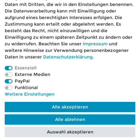
Daten mit Dritten, die wir in den Einstellungen benennen.
Die Datenverarbeitung kann mit Einwilligung oder
aufgrund eines berechtigten Interesses erfolgen. Die
🚚 Schneller Versand
Zustimmung kann erteilt oder abgelehnt werden. Es
📦 Kostenloser Versand ab 75 €
besteht das Recht, nicht einzuwilligen und die
Einwilligung zu einem späteren Zeitpunkt zu ändern oder
📞 Kostenlose Beratung per Telefon &
zu widerrufen. Beachten Sie unser
Impressum
und
WhatsApp
weitere Hinweise zur Verwendung personenbezogener
Daten in unserer
Daten­schutz­erklärung
.
Essenziell
Externe Medien
Impressum
Daten­schutz­erklärung
AGB
PayPal
Funktional
Weitere Einstellungen
Barrierefreiheitserklärung
Widerrufs­recht
Alle akzeptieren
Kontakt
VERTRAG WIDERRUFEN
Alle ablehnen
Auswahl akzeptieren