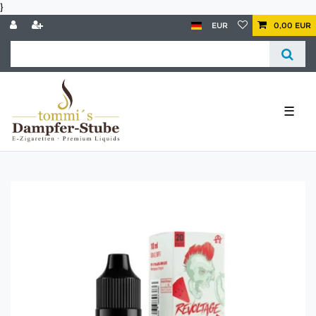
}
EUR
0,00 EUR
☰