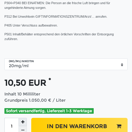
P304+P340 BEI EINATMEN: Die Person an die frische Luft bringen und für
ungehinderte Atmung sorgen.
P312 Bei Unwohlsein GIFTINFORMATIONSZENTRUM/Arzt/… anrufen.
P405 Unter Verschluss aufbewahren.
P501 Inhalt/Behälter entsprechend den örtlichen Vorschriften der Entsorgung
zuführen.
(MG/ML) NIKOTIN
*
10,50 EUR
Inhalt
10
Milliliter
Grundpreis
1.050,00 € / Liter
Sofort versandfertig, Lieferzeit 1-3 Werktage
IN DEN WARENKORB