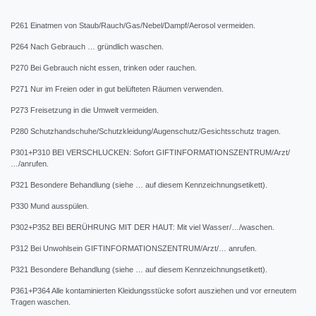
P261 Einatmen von Staub/Rauch/Gas/Nebel/Dampf/Aerosol vermeiden.
P264 Nach Gebrauch … gründlich waschen.
P270 Bei Gebrauch nicht essen, trinken oder rauchen.
P271 Nur im Freien oder in gut belüfteten Räumen verwenden.
P273 Freisetzung in die Umwelt vermeiden.
P280 Schutzhandschuhe/Schutzkleidung/Augenschutz/Gesichtsschutz tragen.
P301+P310 BEI VERSCHLUCKEN: Sofort GIFTINFORMATIONSZENTRUM/Arzt/
…/anrufen.
P321 Besondere Behandlung (siehe … auf diesem Kennzeichnungsetikett).
P330 Mund ausspülen.
P302+P352 BEI BERÜHRUNG MIT DER HAUT: Mit viel Wasser/…/waschen.
P312 Bei Unwohlsein GIFTINFORMATIONSZENTRUM/Arzt/… anrufen.
P321 Besondere Behandlung (siehe … auf diesem Kennzeichnungsetikett).
P361+P364 Alle kontaminierten Kleidungsstücke sofort ausziehen und vor erneutem
Tragen waschen.