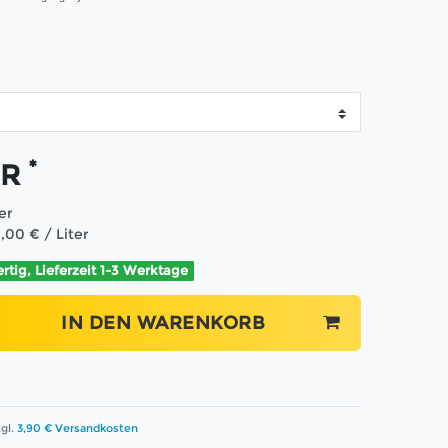
*
UR
ter
,00 € / Liter
ertig, Lieferzeit 1-3 Werktage
IN DEN WARENKORB
gl.
3,90 € Versandkosten