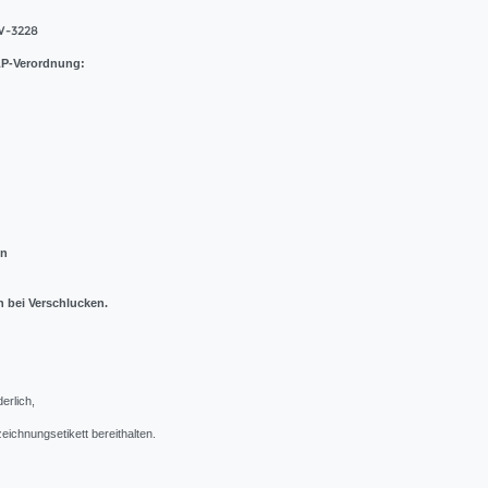
-3228
P-Verordnung:
en
 bei Verschlucken.
derlich,
ichnungsetikett bereithalten.