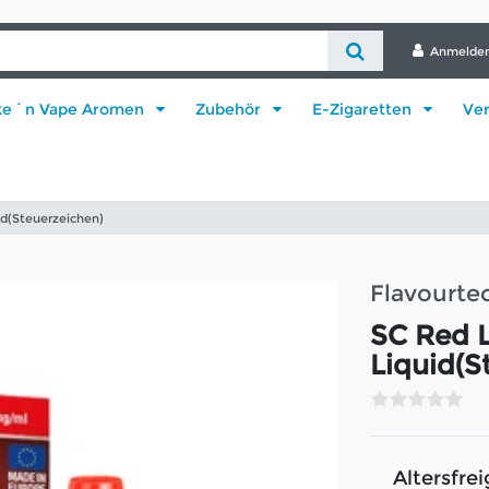
Anmelde
ke´n Vape Aromen
Zubehör
E-Zigaretten
Ve
id(Steuerzeichen)
Flavourtec
SC Red 
Liquid(S
Altersfrei