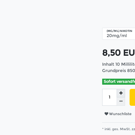
(MG/ML) NIKOTIN
8,50 E
Inhalt
10
Millili
Grundpreis
850
Sofort versandf
Wunschliste
* inkl. ges. MwSt. zz