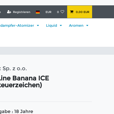
n
Registrieren
EUR
0
0,00 EUR
rdampfer-Atomizer
Liquid
Aromen
 Sp. z o.o.
Line Banana ICE
teuerzeichen)
gabe : 18 Jahre