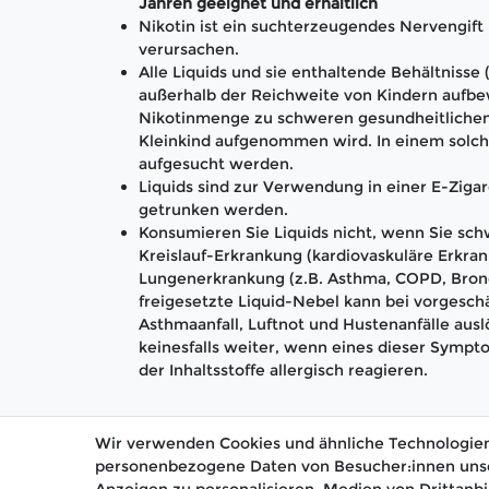
Jahren geeignet und erhältlich
Nikotin ist ein suchterzeugendes Nervengif
verursachen.
Alle Liquids und sie enthaltende Behältnisse
außerhalb der Reichweite von Kindern aufbe
Nikotinmenge zu schweren gesundheitlichen
Kleinkind aufgenommen wird. In einem solch
aufgesucht werden.
Liquids sind zur Verwendung in einer E-Zigar
getrunken werden.
Konsumieren Sie Liquids nicht, wenn Sie schw
Kreislauf-Erkrankung (kardiovaskuläre Erkran
Lungenerkrankung (z.B. Asthma, COPD, Bronc
freigesetzte Liquid-Nebel kann bei vorgesc
Asthmaanfall, Luftnot und Hustenanfälle aus
keinesfalls weiter, wenn eines dieser Sympto
der Inhaltsstoffe allergisch reagieren.
Wir verwenden Cookies und ähnliche Technologien
personenbezogene Daten von Besucher:innen unsere