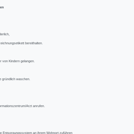
ken
derlich,
ichnungsetikett bereithalten.
er von Kindern gelangen.
 gründlich waschen.
:
formationszentrum/Arzt anrufen.
tive Entsorgungssystem an ihrem Wohnort zuführen