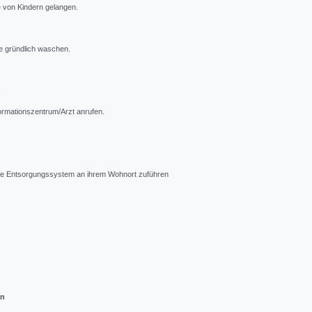
e von Kindern gelangen.
 gründlich waschen.
:
formationszentrum/Arzt anrufen.
tive Entsorgungssystem an ihrem Wohnort zuführen
en