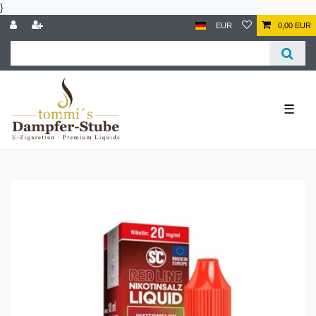
}
EUR
0,00 EUR
☰