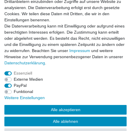
Drittanbietern einzubinden oder Zugriffe auf unsere Website zu
analysieren. Die Datenverarbeitung erfolgt erst durch gesetzte
Cookies. Wir teilen diese Daten mit Dritten, die wir in den
Einstellungen benennen.
Die Datenverarbeitung kann mit Einwilligung oder aufgrund eines
🚚 Schneller Versand
berechtigten Interesses erfolgen. Die Zustimmung kann erteilt
📦 Kostenloser Versand ab 75 €
oder abgelehnt werden. Es besteht das Recht, nicht einzuwilligen
und die Einwilligung zu einem späteren Zeitpunkt zu ändern oder
📞 Kostenlose Beratung per Telefon &
zu widerrufen. Beachten Sie unser
Impressum
und weitere
WhatsApp
Hinweise zur Verwendung personenbezogener Daten in unserer
Daten­schutz­erklärung
.
Essenziell
Externe Medien
Impressum
Daten­schutz­erklärung
AGB
PayPal
Funktional
Weitere Einstellungen
Barrierefreiheitserklärung
Widerrufs­recht
Alle akzeptieren
Kontakt
VERTRAG WIDERRUFEN
Alle ablehnen