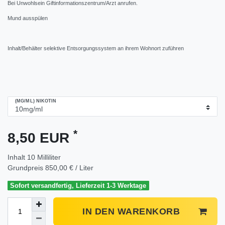
Bei Unwohlsein Giftinformationszentrum/Arzt anrufen.
Mund ausspülen
Inhalt/Behälter selektive Entsorgungssystem an ihrem Wohnort zuführen
(MG/ML) NIKOTIN
*
8,50 EUR
Inhalt
10
Milliliter
Grundpreis
850,00 € / Liter
Sofort versandfertig, Lieferzeit 1-3 Werktage
IN DEN WARENKORB