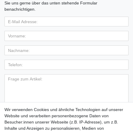
Sie uns gerne über das unten stehende Formular
benachrichtigen.
Wir verwenden Cookies und ähnliche Technologien auf unserer
Hiermit bestätige ich, dass ich die
Daten­schutz­erklärung
Website und verarbeiten personenbezogene Daten von
*
gelesen habe.
Besucher:innen unserer Webseite (z.B. IP-Adresse), um z.B.
Inhalte und Anzeigen zu personalisieren, Medien von
Absenden