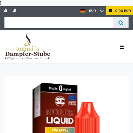
}
EUR
0,00 EUR
☰