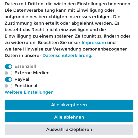
Daten mit Dritten, die wir in den Einstellungen benennen.
Die Datenverarbeitung kann mit Einwilligung oder
aufgrund eines berechtigten Interesses erfolgen. Die
🚚 Schneller Versand
Zustimmung kann erteilt oder abgelehnt werden. Es
📦 Kostenloser Versand ab 75 €
besteht das Recht, nicht einzuwilligen und die
Einwilligung zu einem späteren Zeitpunkt zu ändern oder
📞 Kostenlose Beratung per Telefon &
zu widerrufen. Beachten Sie unser
Impressum
und
WhatsApp
weitere Hinweise zur Verwendung personenbezogener
Daten in unserer
Daten­schutz­erklärung
.
Essenziell
Externe Medien
Impressum
Daten­schutz­erklärung
AGB
PayPal
Funktional
Weitere Einstellungen
Barrierefreiheitserklärung
Widerrufs­recht
Alle akzeptieren
Kontakt
VERTRAG WIDERRUFEN
Alle ablehnen
Auswahl akzeptieren