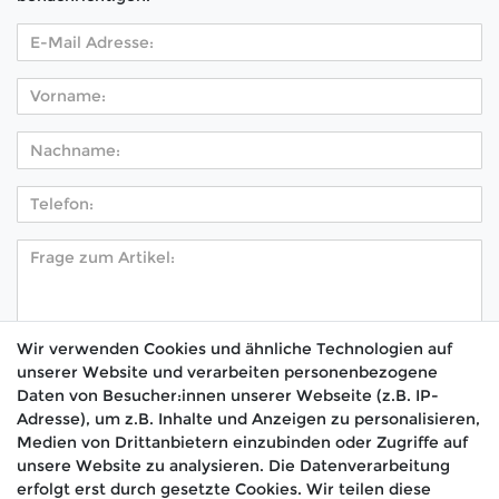
Wir verwenden Cookies und ähnliche Technologien auf
unserer Website und verarbeiten personenbezogene
Hiermit bestätige ich, dass ich die
Daten­schutz­
Daten von Besucher:innen unserer Webseite (z.B. IP-
*
erklärung
gelesen habe.
Adresse), um z.B. Inhalte und Anzeigen zu personalisieren,
Medien von Drittanbietern einzubinden oder Zugriffe auf
Absenden
unsere Website zu analysieren. Die Datenverarbeitung
erfolgt erst durch gesetzte Cookies. Wir teilen diese