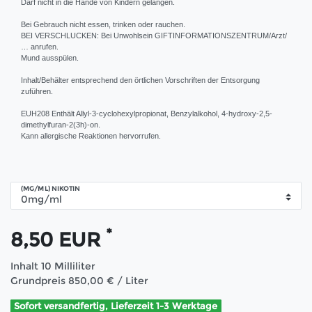
Darf nicht in die Hände von Kindern gelangen.
Bei Gebrauch nicht essen, trinken oder rauchen.
BEI VERSCHLUCKEN: Bei Unwohlsein GIFTINFORMATIONSZENTRUM/Arzt/
… anrufen.
Mund ausspülen.
Inhalt/Behälter entsprechend den örtlichen Vorschriften der Entsorgung
zuführen.
EUH208 Enthält Allyl-3-cyclohexylpropionat, Benzylalkohol, 4-hydroxy-2,5-
dimethylfuran-2(3h)-on.
Kann allergische Reaktionen hervorrufen.
(MG/ML) NIKOTIN
*
8,50 EUR
Inhalt
10
Milliliter
Grundpreis
850,00 € / Liter
Sofort versandfertig, Lieferzeit 1-3 Werktage