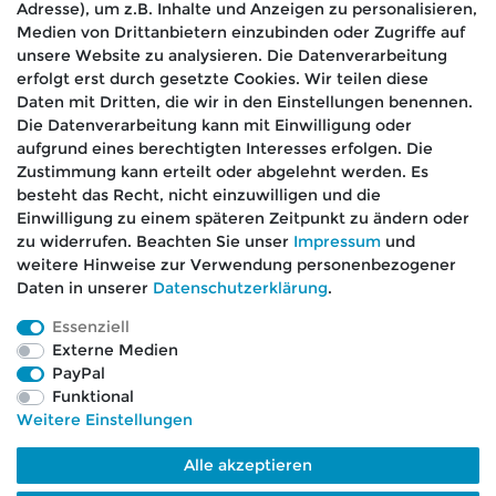
Adresse), um z.B. Inhalte und Anzeigen zu personalisieren,
Medien von Drittanbietern einzubinden oder Zugriffe auf
Absenden
unsere Website zu analysieren. Die Datenverarbeitung
erfolgt erst durch gesetzte Cookies. Wir teilen diese
Daten mit Dritten, die wir in den Einstellungen benennen.
Die Datenverarbeitung kann mit Einwilligung oder
aufgrund eines berechtigten Interesses erfolgen. Die
🚚 Schneller Versand
Zustimmung kann erteilt oder abgelehnt werden. Es
📦 Kostenloser Versand ab 75 €
besteht das Recht, nicht einzuwilligen und die
Einwilligung zu einem späteren Zeitpunkt zu ändern oder
📞 Kostenlose Beratung per Telefon &
zu widerrufen. Beachten Sie unser
Impressum
und
WhatsApp
weitere Hinweise zur Verwendung personenbezogener
Daten in unserer
Daten­schutz­erklärung
.
Essenziell
Externe Medien
Impressum
Daten­schutz­erklärung
AGB
PayPal
Funktional
Weitere Einstellungen
Barrierefreiheitserklärung
Widerrufs­recht
Alle akzeptieren
Kontakt