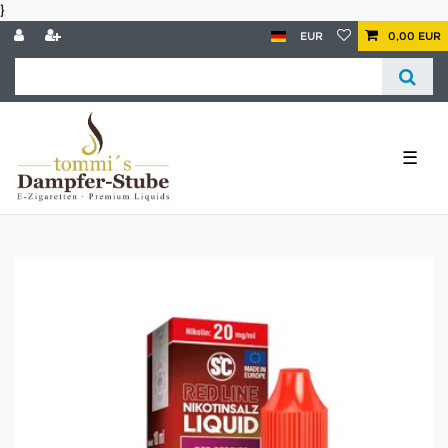
}
EUR
0,00 EUR
☰