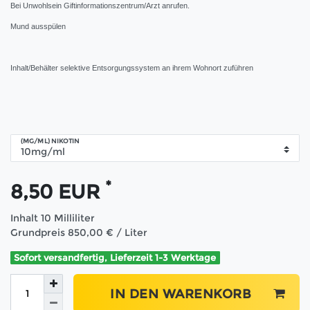
Bei Unwohlsein Giftinformationszentrum/Arzt anrufen.
Mund ausspülen
Inhalt/Behälter selektive Entsorgungssystem an ihrem Wohnort zuführen
(MG/ML) NIKOTIN
*
8,50 EUR
Inhalt
10
Milliliter
Grundpreis
850,00 € / Liter
Sofort versandfertig, Lieferzeit 1-3 Werktage
IN DEN WARENKORB