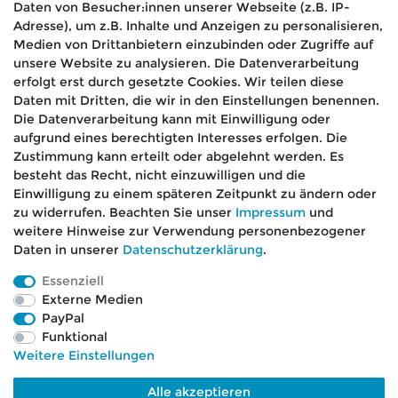
Daten von Besucher:innen unserer Webseite (z.B. IP-
IN DEN WARENKORB
Adresse), um z.B. Inhalte und Anzeigen zu personalisieren,
Medien von Drittanbietern einzubinden oder Zugriffe auf
*
inkl. ges. MwSt.
zzgl.
Versandkosten
unsere Website zu analysieren. Die Datenverarbeitung
erfolgt erst durch gesetzte Cookies. Wir teilen diese
Daten mit Dritten, die wir in den Einstellungen benennen.
Die Datenverarbeitung kann mit Einwilligung oder
aufgrund eines berechtigten Interesses erfolgen. Die
🚚 Schneller Versand
Zustimmung kann erteilt oder abgelehnt werden. Es
📦 Kostenloser Versand ab 75 €
besteht das Recht, nicht einzuwilligen und die
Einwilligung zu einem späteren Zeitpunkt zu ändern oder
📞 Kostenlose Beratung per Telefon &
zu widerrufen. Beachten Sie unser
Impressum
und
WhatsApp
weitere Hinweise zur Verwendung personenbezogener
Daten in unserer
Daten­schutz­erklärung
.
Essenziell
Externe Medien
Impressum
Daten­schutz­erklärung
AGB
PayPal
Funktional
Weitere Einstellungen
Barrierefreiheitserklärung
Widerrufs­recht
Alle akzeptieren