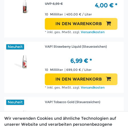
UVP 6,99 €
4,00 € *
10
Milliliter
| 400,00 € / Liter
IN DEN WARENKORB
*
inkl. ges. MwSt.
zzgl.
Versandkosten
Neuheit
VAP! Strawberry Liquid (Steuerzeichen)
6,99 € *
10
Milliliter
| 699,00 € / Liter
IN DEN WARENKORB
*
inkl. ges. MwSt.
zzgl.
Versandkosten
Neuheit
VAP! Tobacco Gold (Steuerzeichen)
6,99 € *
Wir verwenden Cookies und ähnliche Technologien auf
unserer Website und verarbeiten personenbezogene
10
Milliliter
| 699,00 € / Liter