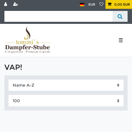
EUR
0,00 EUR
☰
VAP!