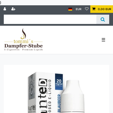
}
EUR
0,00 EUR
☰