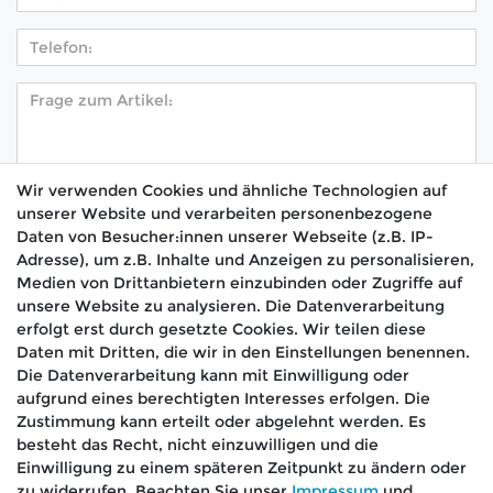
Wir verwenden Cookies und ähnliche Technologien auf
unserer Website und verarbeiten personenbezogene
Hiermit bestätige ich, dass ich die
Daten­schutz­
Daten von Besucher:innen unserer Webseite (z.B. IP-
*
erklärung
gelesen habe.
Adresse), um z.B. Inhalte und Anzeigen zu personalisieren,
Medien von Drittanbietern einzubinden oder Zugriffe auf
Absenden
unsere Website zu analysieren. Die Datenverarbeitung
erfolgt erst durch gesetzte Cookies. Wir teilen diese
Daten mit Dritten, die wir in den Einstellungen benennen.
Die Datenverarbeitung kann mit Einwilligung oder
aufgrund eines berechtigten Interesses erfolgen. Die
🚚 Schneller Versand
Zustimmung kann erteilt oder abgelehnt werden. Es
📦 Kostenloser Versand ab 75 €
besteht das Recht, nicht einzuwilligen und die
Einwilligung zu einem späteren Zeitpunkt zu ändern oder
📞 Kostenlose Beratung per Telefon &
zu widerrufen. Beachten Sie unser
Impressum
und