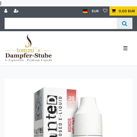
}
EUR
0,00 EUR
☰