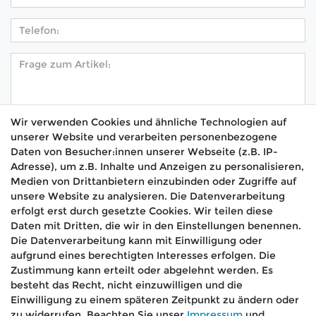
Wir verwenden Cookies und ähnliche Technologien auf
unserer Website und verarbeiten personenbezogene
Hiermit bestätige ich, dass ich die
Daten­schutz­
Daten von Besucher:innen unserer Webseite (z.B. IP-
*
erklärung
gelesen habe.
Adresse), um z.B. Inhalte und Anzeigen zu personalisieren,
Medien von Drittanbietern einzubinden oder Zugriffe auf
Absenden
unsere Website zu analysieren. Die Datenverarbeitung
erfolgt erst durch gesetzte Cookies. Wir teilen diese
Daten mit Dritten, die wir in den Einstellungen benennen.
Die Datenverarbeitung kann mit Einwilligung oder
aufgrund eines berechtigten Interesses erfolgen. Die
🚚 Schneller Versand
Zustimmung kann erteilt oder abgelehnt werden. Es
📦 Kostenloser Versand ab 75 €
besteht das Recht, nicht einzuwilligen und die
Einwilligung zu einem späteren Zeitpunkt zu ändern oder
📞 Kostenlose Beratung per Telefon &
zu widerrufen. Beachten Sie unser
Impressum
und