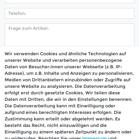
Wir verwenden Cookies und ähnliche Technologien auf
unserer Website und verarbeiten personenbezogene
Hiermit bestätige ich, dass ich die
Daten­schutz­
Daten von Besucher:innen unserer Webseite (z.B. IP-
*
erklärung
gelesen habe.
Adresse), um z.B. Inhalte und Anzeigen zu personalisieren,
Medien von Drittanbietern einzubinden oder Zugriffe auf
Absenden
unsere Website zu analysieren. Die Datenverarbeitung
erfolgt erst durch gesetzte Cookies. Wir teilen diese
Daten mit Dritten, die wir in den Einstellungen benennen.
Die Datenverarbeitung kann mit Einwilligung oder
aufgrund eines berechtigten Interesses erfolgen. Die
🚚 Schneller Versand
Zustimmung kann erteilt oder abgelehnt werden. Es
📦 Kostenloser Versand ab 75 €
besteht das Recht, nicht einzuwilligen und die
Einwilligung zu einem späteren Zeitpunkt zu ändern oder
📞 Kostenlose Beratung per Telefon &
zu widerrufen. Beachten Sie unser
Impressum
und