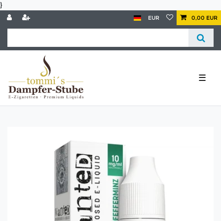
}
EUR
0,00 EUR
☰