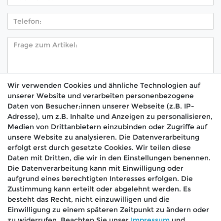
Wir verwenden Cookies und ähnliche Technologien auf
unserer Website und verarbeiten personenbezogene
Hiermit bestätige ich, dass ich die
Daten­schutz­
Daten von Besucher:innen unserer Webseite (z.B. IP-
*
erklärung
gelesen habe.
Adresse), um z.B. Inhalte und Anzeigen zu personalisieren,
Medien von Drittanbietern einzubinden oder Zugriffe auf
Absenden
unsere Website zu analysieren. Die Datenverarbeitung
erfolgt erst durch gesetzte Cookies. Wir teilen diese
Daten mit Dritten, die wir in den Einstellungen benennen.
Die Datenverarbeitung kann mit Einwilligung oder
aufgrund eines berechtigten Interesses erfolgen. Die
🚚 Schneller Versand
Zustimmung kann erteilt oder abgelehnt werden. Es
📦 Kostenloser Versand ab 75 €
besteht das Recht, nicht einzuwilligen und die
Einwilligung zu einem späteren Zeitpunkt zu ändern oder
📞 Kostenlose Beratung per Telefon &
zu widerrufen. Beachten Sie unser
Impressum
und