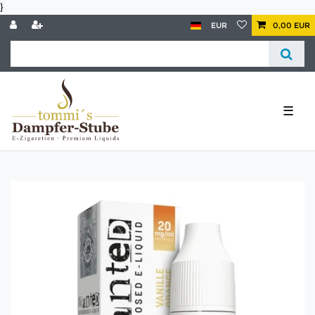
}
EUR
0,00 EUR
☰