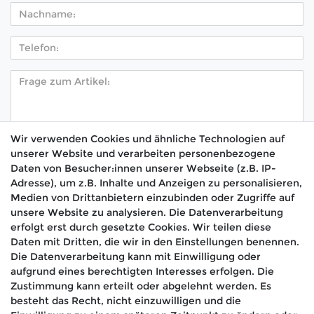
Wir verwenden Cookies und ähnliche Technologien auf
unserer Website und verarbeiten personenbezogene
Hiermit bestätige ich, dass ich die
Daten­schutz­
Daten von Besucher:innen unserer Webseite (z.B. IP-
*
erklärung
gelesen habe.
Adresse), um z.B. Inhalte und Anzeigen zu personalisieren,
Medien von Drittanbietern einzubinden oder Zugriffe auf
Absenden
unsere Website zu analysieren. Die Datenverarbeitung
erfolgt erst durch gesetzte Cookies. Wir teilen diese
Daten mit Dritten, die wir in den Einstellungen benennen.
Die Datenverarbeitung kann mit Einwilligung oder
aufgrund eines berechtigten Interesses erfolgen. Die
🚚 Schneller Versand
Zustimmung kann erteilt oder abgelehnt werden. Es
📦 Kostenloser Versand ab 75 €
besteht das Recht, nicht einzuwilligen und die