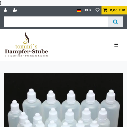
}
EUR
0,00 EUR
☰