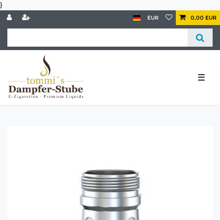
}
EUR
0,00 EUR
☰