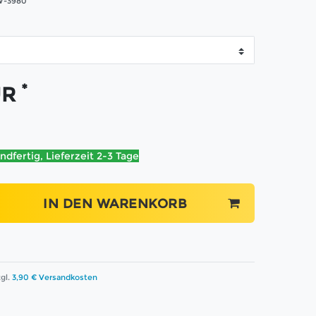
-3980
*
UR
ndfertig, Lieferzeit 2-3 Tage
IN DEN WARENKORB
gl.
3,90 € Versandkosten