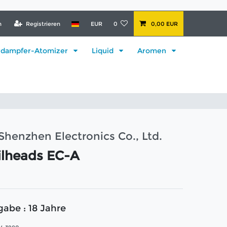
n
Registrieren
EUR
0
0,00 EUR
rdampfer-Atomizer
Liquid
Aromen
Shenzhen Electronics Co., Ltd.
ilheads EC-A
gabe : 18 Jahre