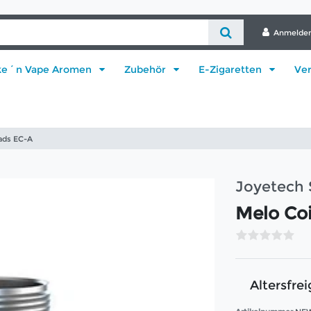
Anmelde
ke´n Vape Aromen
Zubehör
E-Zigaretten
Ve
ads EC-A
Joyetech 
Melo Co
Altersfrei