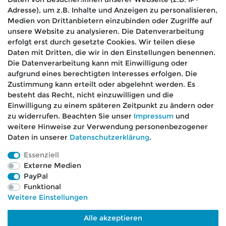
*
erklärung
gelesen habe.
Adresse), um z.B. Inhalte und Anzeigen zu personalisieren,
Medien von Drittanbietern einzubinden oder Zugriffe auf
Absenden
unsere Website zu analysieren. Die Datenverarbeitung
erfolgt erst durch gesetzte Cookies. Wir teilen diese
Daten mit Dritten, die wir in den Einstellungen benennen.
Die Datenverarbeitung kann mit Einwilligung oder
aufgrund eines berechtigten Interesses erfolgen. Die
🚚 Schneller Versand
Zustimmung kann erteilt oder abgelehnt werden. Es
📦 Kostenloser Versand ab 75 €
besteht das Recht, nicht einzuwilligen und die
Einwilligung zu einem späteren Zeitpunkt zu ändern oder
📞 Kostenlose Beratung per Telefon &
zu widerrufen. Beachten Sie unser
Impressum
und
WhatsApp
weitere Hinweise zur Verwendung personenbezogener
Daten in unserer
Daten­schutz­erklärung
.
Essenziell
Externe Medien
Impressum
Daten­schutz­erklärung
AGB
PayPal
Funktional
Weitere Einstellungen
Barrierefreiheitserklärung
Widerrufs­recht
Alle akzeptieren