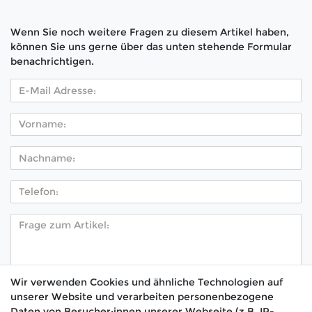
Wenn Sie noch weitere Fragen zu diesem Artikel haben,
können Sie uns gerne über das unten stehende Formular
benachrichtigen.
Wir verwenden Cookies und ähnliche Technologien auf
unserer Website und verarbeiten personenbezogene
Hiermit bestätige ich, dass ich die
Daten­schutz­
Daten von Besucher:innen unserer Webseite (z.B. IP-