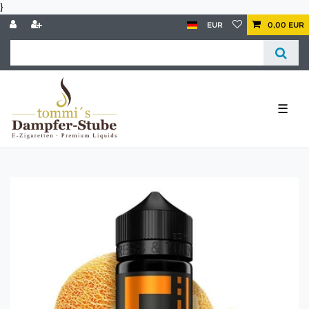
}
EUR
0,00 EUR
☰