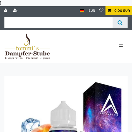
}
EUR
0,00 EUR
☰