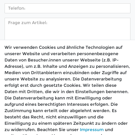
Wir verwenden Cookies und ähnliche Technologien auf
unserer Website und verarbeiten personenbezogene
Hiermit bestätige ich, dass ich die
Daten­schutz­
Daten von Besucher:innen unserer Webseite (z.B. IP-
*
erklärung
gelesen habe.
Adresse), um z.B. Inhalte und Anzeigen zu personalisieren,
Medien von Drittanbietern einzubinden oder Zugriffe auf
Absenden
unsere Website zu analysieren. Die Datenverarbeitung
erfolgt erst durch gesetzte Cookies. Wir teilen diese
Daten mit Dritten, die wir in den Einstellungen benennen.
Die Datenverarbeitung kann mit Einwilligung oder
aufgrund eines berechtigten Interesses erfolgen. Die
🚚 Schneller Versand
Zustimmung kann erteilt oder abgelehnt werden. Es
📦 Kostenloser Versand ab 75 €
besteht das Recht, nicht einzuwilligen und die
Einwilligung zu einem späteren Zeitpunkt zu ändern oder
📞 Kostenlose Beratung per Telefon &
zu widerrufen. Beachten Sie unser
Impressum
und
WhatsApp