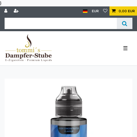
}
EUR
0,00 EUR
☰