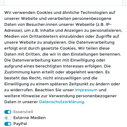
Wir verwenden Cookies und ähnliche Technologien auf
unserer Website und verarbeiten personenbezogene
Hiermit bestätige ich, dass ich die
Daten­schutz­
Daten von Besucher:innen unserer Webseite (z.B. IP-
*
erklärung
gelesen habe.
Adresse), um z.B. Inhalte und Anzeigen zu personalisieren,
Medien von Drittanbietern einzubinden oder Zugriffe auf
Absenden
unsere Website zu analysieren. Die Datenverarbeitung
erfolgt erst durch gesetzte Cookies. Wir teilen diese
Daten mit Dritten, die wir in den Einstellungen benennen.
Die Datenverarbeitung kann mit Einwilligung oder
aufgrund eines berechtigten Interesses erfolgen. Die
🚚 Schneller Versand
Zustimmung kann erteilt oder abgelehnt werden. Es
📦 Kostenloser Versand ab 75 €
besteht das Recht, nicht einzuwilligen und die
Einwilligung zu einem späteren Zeitpunkt zu ändern oder
📞 Kostenlose Beratung per Telefon &
zu widerrufen. Beachten Sie unser
Impressum
und
WhatsApp
weitere Hinweise zur Verwendung personenbezogener
Daten in unserer
Daten­schutz­erklärung
.
Essenziell
Externe Medien
Impressum
Daten­schutz­erklärung
AGB
PayPal