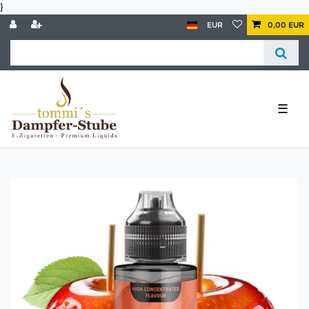
}
EUR
0,00 EUR
☰