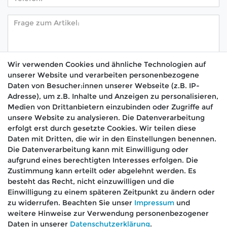
Wir verwenden Cookies und ähnliche Technologien auf
unserer Website und verarbeiten personenbezogene
Hiermit bestätige ich, dass ich die
Daten­schutz­
Daten von Besucher:innen unserer Webseite (z.B. IP-
*
erklärung
gelesen habe.
Adresse), um z.B. Inhalte und Anzeigen zu personalisieren,
Medien von Drittanbietern einzubinden oder Zugriffe auf
Absenden
unsere Website zu analysieren. Die Datenverarbeitung
erfolgt erst durch gesetzte Cookies. Wir teilen diese
Daten mit Dritten, die wir in den Einstellungen benennen.
Die Datenverarbeitung kann mit Einwilligung oder
aufgrund eines berechtigten Interesses erfolgen. Die
🚚 Schneller Versand
Zustimmung kann erteilt oder abgelehnt werden. Es
📦 Kostenloser Versand ab 75 €
besteht das Recht, nicht einzuwilligen und die
Einwilligung zu einem späteren Zeitpunkt zu ändern oder
📞 Kostenlose Beratung per Telefon &
zu widerrufen. Beachten Sie unser
Impressum
und
WhatsApp
weitere Hinweise zur Verwendung personenbezogener
Daten in unserer
Daten­schutz­erklärung
.