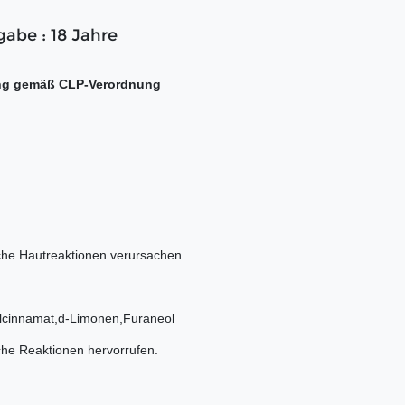
gabe : 18 Jahre
ng gemäß CLP-Verordnung
che Hautreaktionen verursachen.
ylcinnamat,d-Limonen,Furaneol
che Reaktionen hervorrufen.