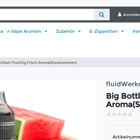
Anmelde
ke´n Vape Aromen
Zubehör
E-Zigaretten
Ve
Einfach Fruchtig Frisch Aroma(Steuerzeichen)
fluidWer
Big Bott
Aroma(S
Artikelnum