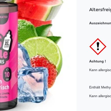
Altersfrei
Auszeichnu
Achtung !
Kann allergis
Enthält Meth
Kann allergis