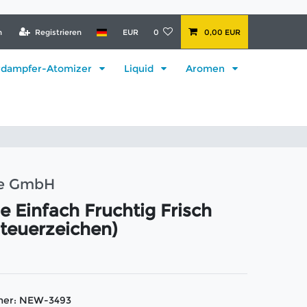
n
Registrieren
EUR
0
0,00 EUR
rdampfer-Atomizer
Liquid
Aromen
ke GmbH
le Einfach Fruchtig Frisch
teuerzeichen)
mer:
NEW-3493