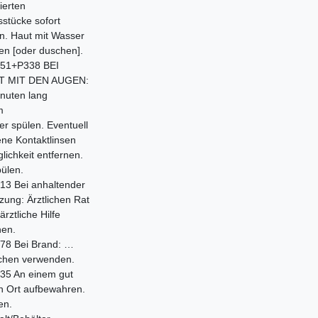
ierten
sstücke sofort
n. Haut mit Wasser
n [oder duschen].
51+P338 BEI
T MIT DEN AUGEN:
inuten lang
m
er spülen. Eventuell
ne Kontaktlinsen
lichkeit entfernen.
pülen.
3 Bei anhaltender
zung: Ärztlichen Rat
ärztliche Hilfe
hen.
78 Bei Brand: …
chen verwenden.
35 An einem gut
en Ort aufbewahren.
en.