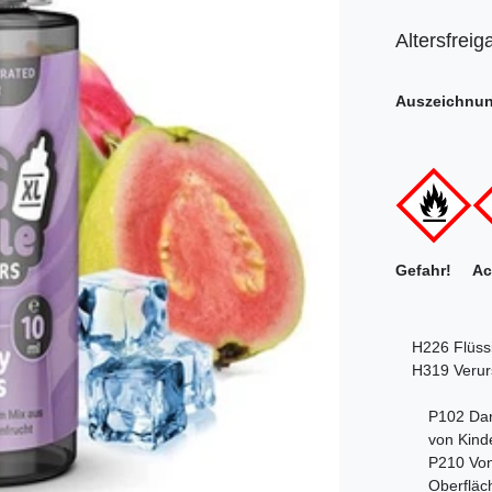
Altersfreig
Auszeichnu
Gefahr! Ac
H226 Flüss
H319 Verur
P102 Dar
von Kind
P210 Von
Oberfläc