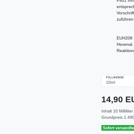
P501 Inh
entsprec
Vorschri
zuführen
EUH208 E
Hexenal.
Reaktion
FÜLLMENGE
14,90 
Inhalt
10
Milliliter
Grundpreis
1.490
Sofort versandfer