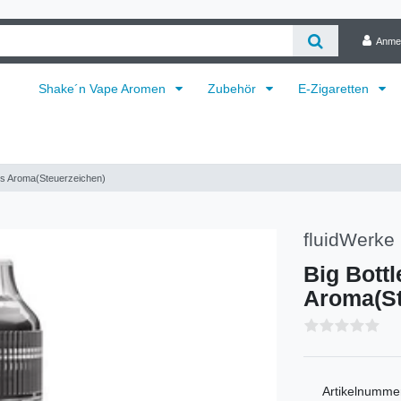
Anme
Shake´n Vape Aromen
Zubehör
E-Zigaretten
its Aroma(Steuerzeichen)
fluidWerk
Big Bottl
Aroma(St
Artikelnumme