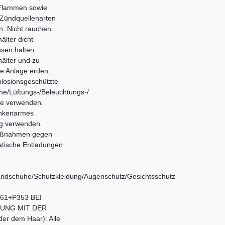
Flammen sowie
Zündquellenarten
n. Nicht rauchen.
älter dicht
ssen halten.
älter und zu
de Anlage erden.
losionsgeschützte
che/Lüftungs-/Beleuchtungs-/
e verwenden.
nkenarmes
g verwenden.
ßnahmen gegen
tatische Entladungen
ndschuhe/Schutzkleidung/Augenschutz/Gesichtsschutz
61+P353 BEI
UNG MIT DER
er dem Haar): Alle