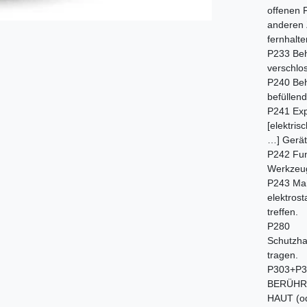
offenen 
anderen 
fernhalte
P233 Beh
verschlo
P240 Beh
befüllen
P241 Exp
[elektris
…] Gerät
P242 Fu
Werkzeu
P243 Ma
elektros
treffen.
P280
Schutzha
tragen.
P303+P3
BERÜHR
HAUT (od