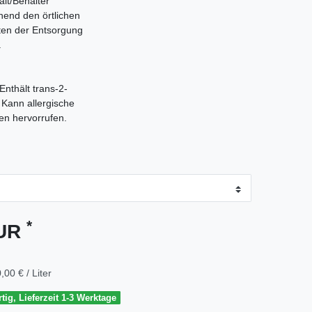
alt/Behälter
hend den örtlichen
ften der Entsorgung
.
nthält trans-2-
 Kann allergische
en hervorrufen.
*
EUR
,00 € / Liter
tig, Lieferzeit 1-3 Werktage