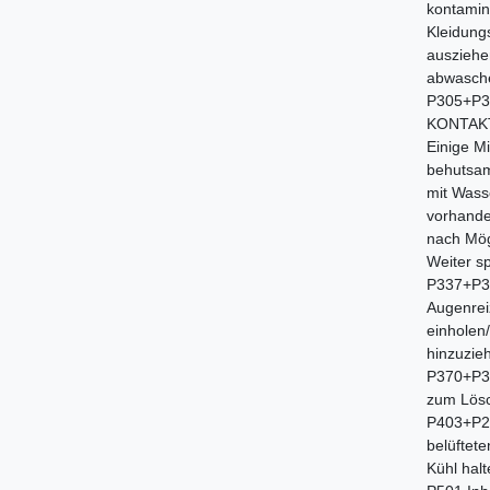
kontamin
Kleidung
ausziehe
abwasche
P305+P3
KONTAK
Einige M
behutsa
mit Wass
vorhande
nach Mög
Weiter s
P337+P31
Augenrei
einholen/
hinzuzie
P370+P3
zum Lös
P403+P2
belüftet
Kühl halt