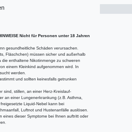
en
WEISE Nicht für Personen unter 18 Jahren
kann gesundheitliche Schäden verursachen.
pots, Fläschchen) müssen sicher und außerhalb
a die enthaltene Nikotinmenge zu schweren
von einem Kleinkind aufgenommen wird. In
sucht werden.
estimmt und sollten keinesfalls getrunken
sind, stillen, an einer Herz-Kreislauf-
er an einer Lungenerkrankung (z.B. Asthma,
freigesetzte Liquid-Nebel kann bei
maanfall, Luftnot und Hustenanfälle auslösen.
n eines dieser Symptome bei Ihnen auftritt oder
ren.