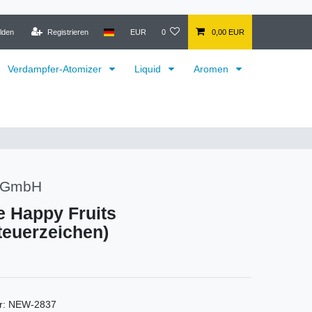
lden
Registrieren
EUR
0
0,00 EUR
Verdampfer-Atomizer
Liquid
Aromen
e GmbH
e Happy Fruits
euerzeichen)
r:
NEW-2837