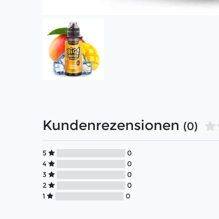
Kundenrezensionen
(0)
5
0
4
0
3
0
2
0
1
0