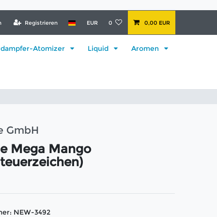
n
Registrieren
EUR
0
0,00 EUR
rdampfer-Atomizer
Liquid
Aromen
ke GmbH
tle Mega Mango
teuerzeichen)
mer:
NEW-3492