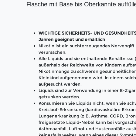
Flasche mit Base bis Oberkannte auffüll
WICHTIGE SICHERHEITS- UND GESUNDHEITS-H
Jahren geeignet und erhältlich
Nikotin ist ein suchterzeugendes Nervengif
verursachen.
Alle Liquids und sie enthaltende Behältnisse
außerhalb der Reichweite von Kindern aufbe
Nikotinmenge zu schweren gesundheitlichen
Kleinkind aufgenommen wird. In einem solch
aufgesucht werden.
Liquids sind zur Verwendung in einer E-Zigar
getrunken werden.
Konsumieren Sie Liquids nicht, wenn Sie schw
Kreislauf-Erkrankung (kardiovaskuläre Erkran
Lungenerkrankung (z.B. Asthma, COPD, Bronc
freigesetzte Liquid-Nebel kann bei vorgesc
Asthmaanfall, Luftnot und Hustenanfälle aus
keinesfalls weiter, wenn eines dieser Sympto