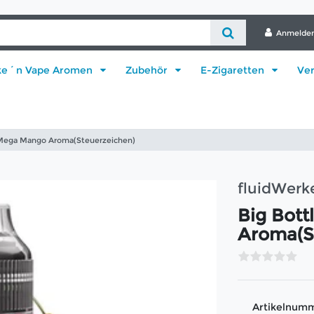
Anmelde
ke´n Vape Aromen
Zubehör
E-Zigaretten
Ve
 Mega Mango Aroma(Steuerzeichen)
fluidWer
Big Bot
Aroma(S
Artikelnum