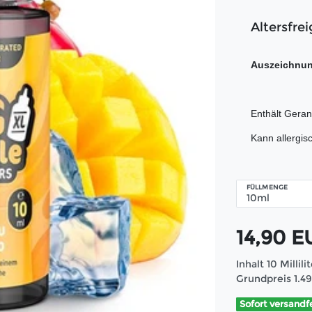
Altersfrei
Auszeichnu
Enthält Geran
Kann allergis
FÜLLMENGE
14,90 
Inhalt
10
Millili
Grundpreis
1.4
Sofort versandf